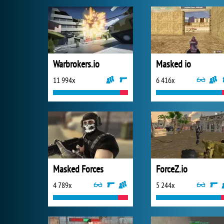
Warbrokers.io
Masked io
11 994x
6 416x
Masked Forces
ForceZ.io
4 789x
5 244x