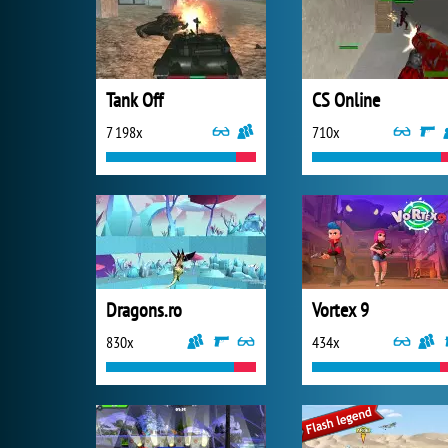
Tank Off
CS Online
7 198x
710x
Dragons.ro
Vortex 9
830x
434x