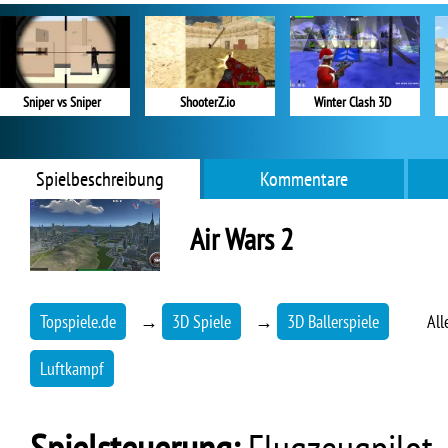
Sniper vs Sniper
ShooterZ.io
Winter Clash 3D
Spielbeschreibung
Kommentare
Air Wars 2
Topspiele.de
→
3D Spiele
→
3D Ballerspiele
All
Luftkampf