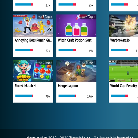
27x
25x
vor 3 Tagen
vor 4 Tagen
Annoying Boss Punch Game
Witch Craft Potion Sort
Warbrokers.io
22x
49x
1
vor 5 Tagen
vor 6 Tagen
Forest Match 4
Merge Lagoon
World Cup Penalty
70x
176x