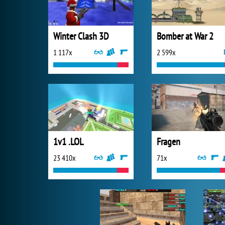
Winter Clash 3D
Bomber at War 2
1 117x
2 599x
1v1 .LOL
Fragen
23 410x
71x