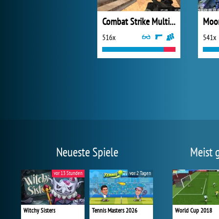
Combat Strike Multiplayer
Moon
516x
541x
Neueste Spiele
Meist 
vor 13 Stunden
vor 2 Tagen
Witchy Sisters
Tennis Masters 2026
World Cup 2018