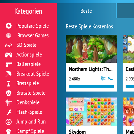
Kategorien
Beste
Populäre Spiele
Beste Spiele Kostenlos
Browser Games
3D Spiele
Actionspiele
Ballerspiele
Northern Lights: The Secret of the Forest
Cast
Breakout Spiele
2 480x
2 90
Brettspiele
Brutale Spiele
Denkspiele
Flash-Spiele
Jump and Run
Kampf Spiele
Skydom
Mat