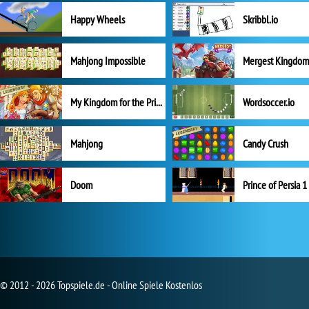
Happy Wheels
Skribbl.io
Mahjong Impossible
My Kingdom for the Princess Vollversion
Wordsoccer.io
Mahjong
Candy Crush
Doom
Prince of Persia 1
© 2012 - 2026 Topspiele.de - Online Spiele Kostenlos