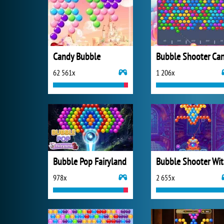
Candy Bubble
62 561x
1 206x
Bubble Pop Fairyland
Bu
978x
2 655x