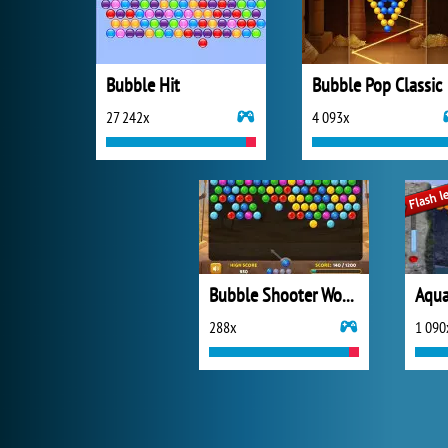
Bubble Hit
Bubble Pop Classic
27 242x
4 093x
Bubble Shooter Wonders of Egypt
Aqua
288x
1 090