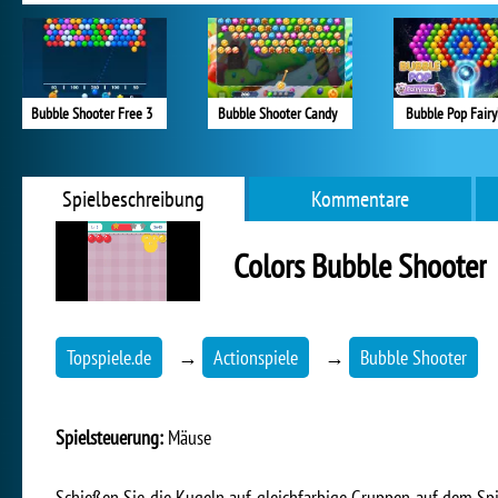
Bubble Shooter Free 3
Bubble Shooter Candy
Bubble Pop Fairy
Spielbeschreibung
Kommentare
Colors Bubble Shooter
Topspiele.de
→
Actionspiele
→
Bubble Shooter
Spielsteuerung:
Mäuse
Schießen Sie die Kugeln auf gleichfarbige Gruppen auf dem Spiel