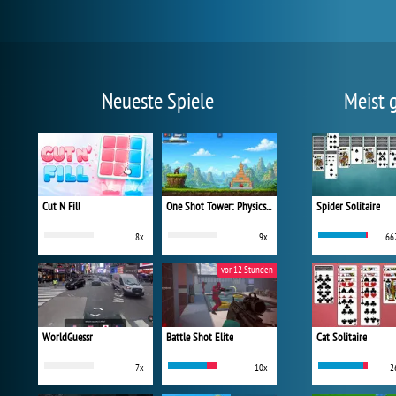
Neueste Spiele
Meist 
Cut N Fill
One Shot Tower: Physics Destroyer
Spider Solitaire
8x
9x
66
vor 12 Stunden
WorldGuessr
Battle Shot Elite
Cat Solitaire
7x
10x
2