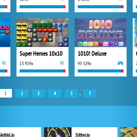
Super Heroes 10x10
1010! Deluxe
13 919x
93 329x
1
2
3
4
5
..
7
Skribbl.io
Slither.io