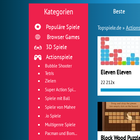
Kategorien
Beste
Populäre Spiele
Topspiele.de »
Actions
Browser Games
3D Spiele
Actionspiele
Bubble Shooter
Eleven Eleven
Tetris
Zielen
22 212x
Super Action Spiele
Spiele mit Ball
Spiele von Mahee
.io Spiele
Multigenre Spiele
Pacman und Bomberman
Block Wood Puzzl