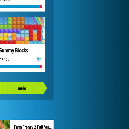
Gummy Blocks
7 692x
mehr
Farm Frenzy 2 Full Version