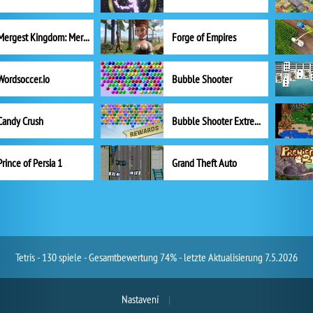
Mergest Kingdom: Merge Puzzle
Forge of Empires
Wordsoccer.io
Bubble Shooter
Candy Crush
Bubble Shooter Extreme
Prince of Persia 1
Grand Theft Auto
Tetris - 130 spiele - Gesamtbewertung 74% - letzte Aktualisierung 7.5.2026
Nastavení