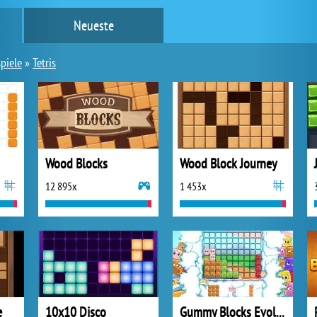
Neueste
piele
»
Tetris
Wood Blocks
Wood Block Journey
12 895x
1 453x
e
10x10 Disco
Gummy Blocks Evolution