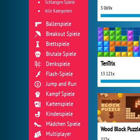
Schlangen Spiele
3 069x
Alle Kategorien
Ballerspiele
Breakout Spiele
Brettspiele
Brutale Spiele
TenTrix
Denkspiele
Flash-Spiele
13 121x
Jump and Run
Kampf Spiele
Kartenspiele
Kinderspiele
Mädchen Spiele
Wood Block Puzzl
Multiplayer
227x