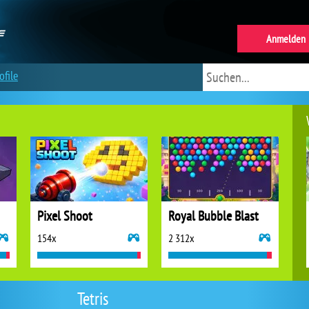
Anmelden
ofile
Pixel Shoot
Royal Bubble Blast
154x
2 312x
Tetris