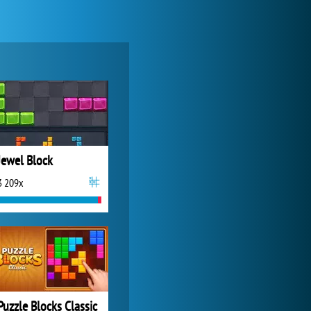
My Free Zoo
9 358x
Jewel Block
3 209x
Forge of Empires
20 593x
Puzzle Blocks Classic