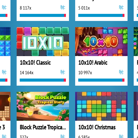
8 117x
5 011x
10x10! Classic
10x10! Arabic
14 164x
10 997x
e 3
Block Puzzle Tropical Story
10x10! Christmas
327x
6 585x