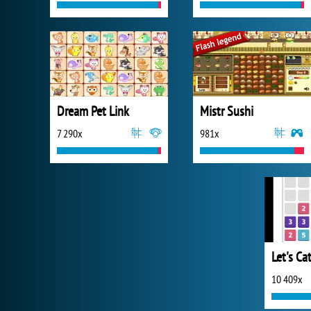
Dream Pet Link
Mistr Sushi
7 290x
981x
Let's Ca
10 409x