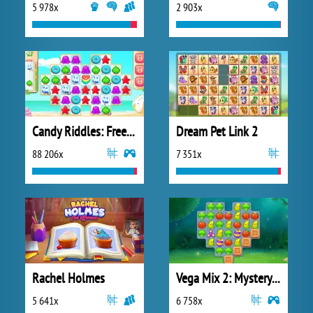
5 978x
2 903x
Candy Riddles: Free Match 3 Puzzle
Dream Pet Link 2
88 206x
7 351x
Rachel Holmes
Vega Mix 2: Mystery of Island
5 641x
6 758x