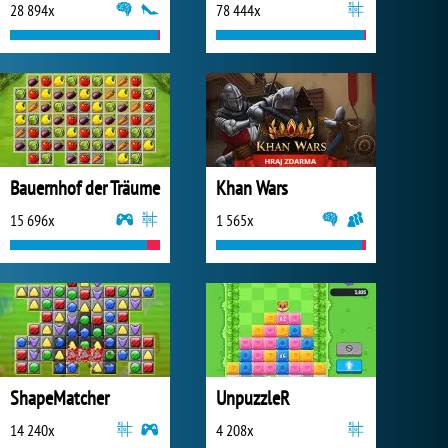
28 894x
78 444x
Bauernhof der Träume
Khan Wars
15 696x
1 565x
ShapeMatcher
UnpuzzleR
14 240x
4 208x