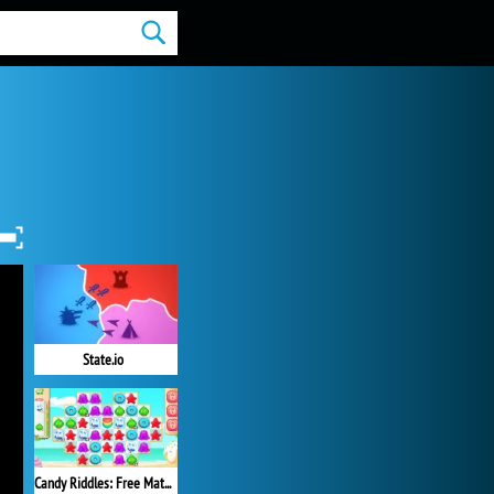
State.io
Candy Riddles: Free Match 3 Puzzle