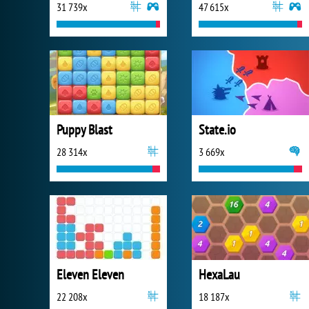
31 739x
47 615x
Puppy Blast
State.io
28 314x
3 669x
Eleven Eleven
HexaLau
22 208x
18 187x