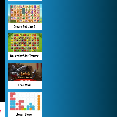
Dream Pet Link 2
Bauernhof der Träume
Khan Wars
x
Eleven Eleven