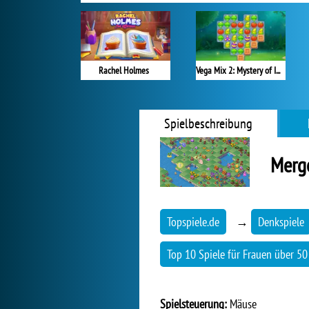
Rachel Holmes
Vega Mix 2: Mystery of Island
Spielbeschreibung
Merg
Topspiele.de
→
Denkspiele
Top 10 Spiele für Frauen über 50
Spielsteuerung:
Mäuse