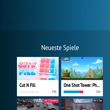
Neueste Spiele
Cut N Fill
One Shot Tower: Physics Destroyer
13x
11x
vor 3 Stunden
vor 1 Tag