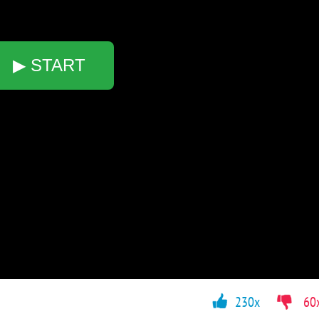
▶ START
230x
60