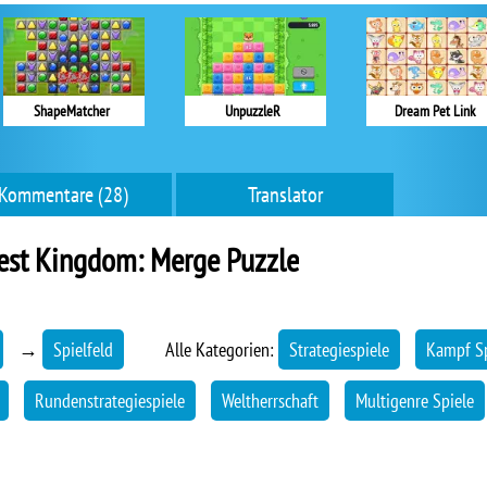
ShapeMatcher
UnpuzzleR
Dream Pet Link
Kommentare (28)
Translator
est Kingdom: Merge Puzzle
→
Spielfeld
Alle Kategorien:
Strategiespiele
Kampf Sp
Rundenstrategiespiele
Weltherrschaft
Multigenre Spiele