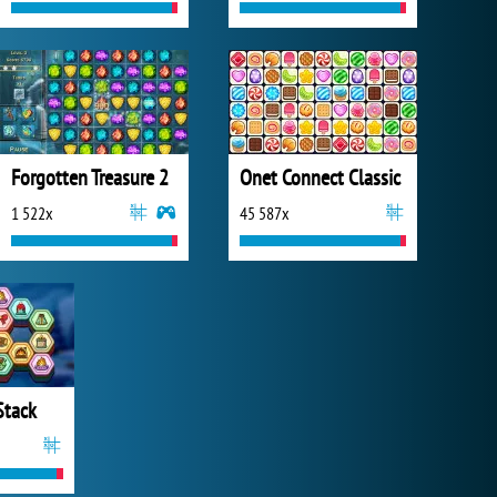
Forgotten Treasure 2
Onet Connect Classic
1 522x
45 587x
Stack