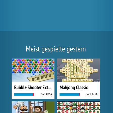
Meist gespielte gestern
Bubble Shooter Extreme
Mahjong Classic
668 075x
324 125x