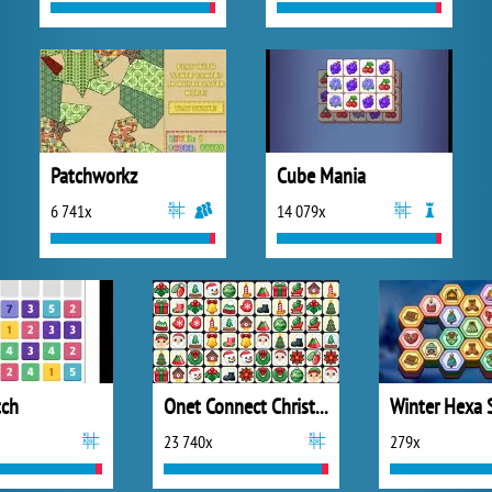
Patchworkz
Cube Mania
6 741x
14 079x
tch
Onet Connect Christmas
Winter Hexa 
23 740x
279x