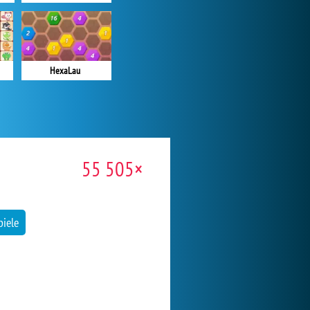
HexaLau
55 505×
iele