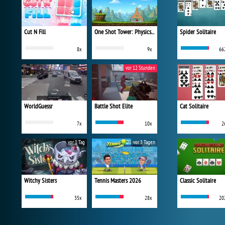
Cut N Fill
One Shot Tower: Physics Destroyer
Spider Solitaire
8x
9x
66
vor 12 Stunden
WorldGuessr
Battle Shot Elite
Cat Solitaire
7x
10x
2
vor 1 Tag
vor 3 Tagen
Witchy Sisters
Tennis Masters 2026
Classic Solitaire
35x
28x
20