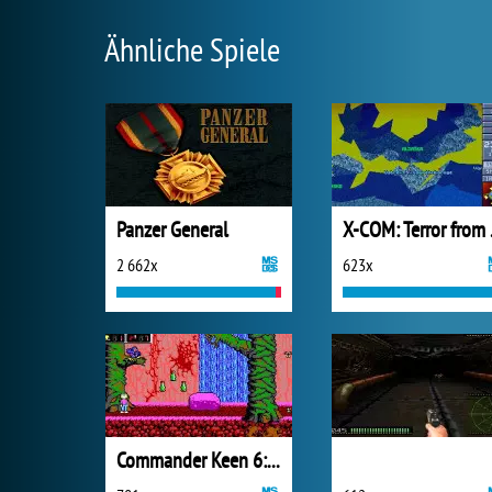
Ähnliche Spiele
Panzer General
X-COM
2 662x
623x
Commander Keen 6: Aliens aßen meinen Babysitter