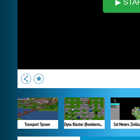
▶ STA
Transport Tycoon
Dyna Blaster (Bomberman)
Sid Meiers Zivilis