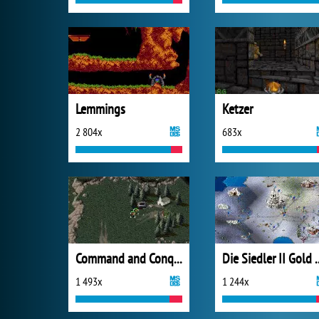
Lemmings
Ketzer
2 804x
683x
Command and Conquer: Tiberian Dawn
Die Siedler I
1 493x
1 244x