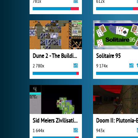
781x
612x
Dune 2 - The Building of a Dynasty
Solitaire 95
2 780x
9 174x
Sid Meiers Zivilisation
1 644x
943x