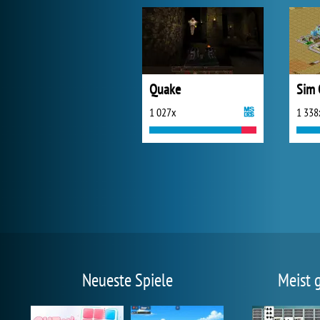
Quake
Sim 
1 027x
1 338
Neueste Spiele
Meist 