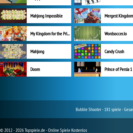
Mahjong Impossible
My Kingdom for the Princess Vollversion
Wordsoccer.io
Mahjong
Candy Crush
Doom
Prince of Persia 1
Bubble Shooter - 181 spiele - Gesa
© 2012 - 2026 Topspiele.de - Online Spiele Kostenlos