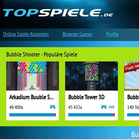
Online Spiele Kostenlos
Browser Games
Profile
Bubble Shooter - Populäre Spiele
Arkadium Buuble Shooter
Bubble Tower 3D
Bubb
48 400x
45 452x
140 3
Bu