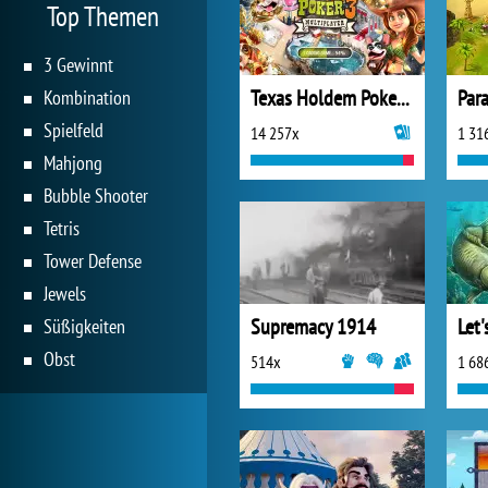
Top Themen
3 Gewinnt
Texas Holdem Poker 3
Para
Kombination
Spielfeld
14 257x
1 31
Mahjong
Bubble Shooter
Tetris
Tower Defense
Jewels
Supremacy 1914
Let'
Süßigkeiten
Obst
514x
1 68