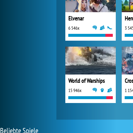
Elvenar
6 546x
3 54
World of Warships
Cro
15 946x
1 15
Beliebte Spiele