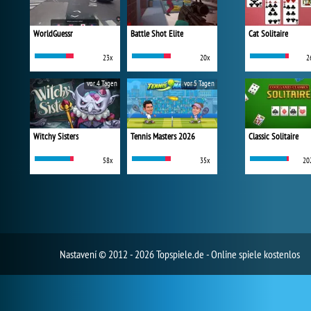
WorldGuessr
Battle Shot Elite
Cat Solitaire
23x
20x
2
vor 4 Tagen
vor 5 Tagen
Witchy Sisters
Tennis Masters 2026
Classic Solitaire
58x
35x
20
Nastavení
© 2012 - 2026 Topspiele.de - Online spiele kostenlos