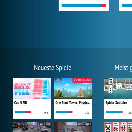
Neueste Spiele
Meist 
vor 10 Stunden
Cut N Fill
One Shot Tower: Physics Destroyer
Spider Solitaire
15x
25x
66
vor 1 Tag
vor 3 Tagen