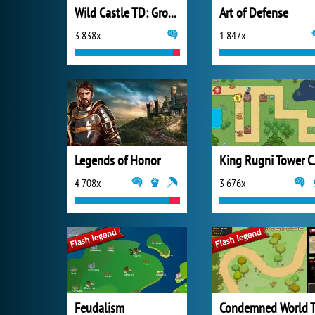
Wild Castle TD: Grow Empire
Art of Defense
3 838x
1 847x
Legends of Honor
King R
4 708x
3 676x
Feudalism
Condemned World 