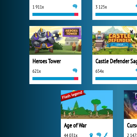
1 911x
3 125x
Heroes Tower
Castle Defender Sa
621x
654x
Age of War
44 031x
2 147