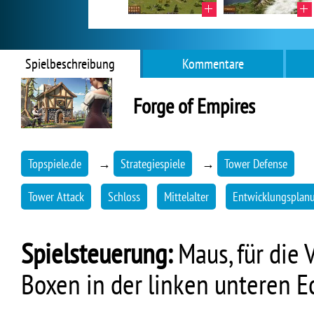
Spielbeschreibung
Kommentare
Forge of Empires
Topspiele.de
→
Strategiespiele
→
Tower Defense
Tower Attack
Schloss
Mittelalter
Entwicklungsplan
Spielsteuerung:
Maus, für die 
Boxen in der linken unteren E