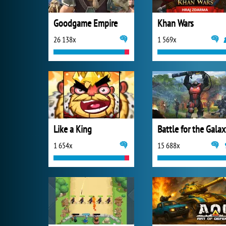
Goodgame Empire
Khan Wars
26 138x
1 569x
Like a King
Battle for the Gala
1 654x
15 688x