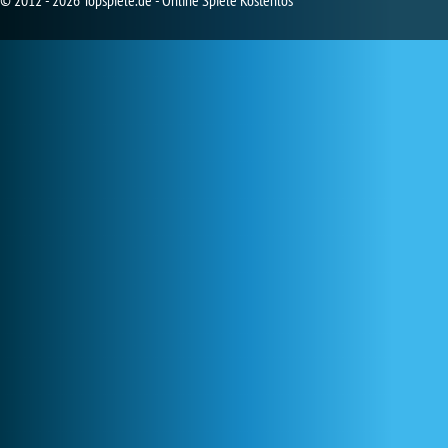
© 2012 - 2026 Topspiele.de - Online Spiele Kostenlos