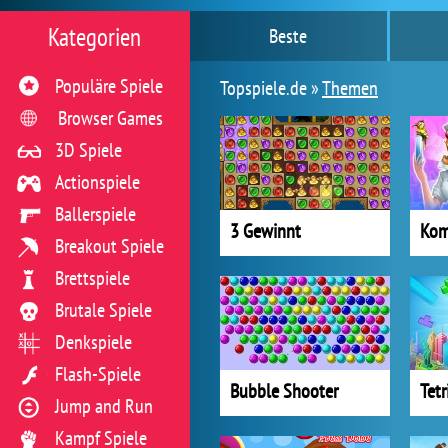
Kategorien
Beste
Populäre Spiele
Topspiele.de »
Themen
Browser Games
3D Spiele
Actionspiele
Ballerspiele
3 Gewinnt
Kom
Breakout Spiele
Brettspiele
Brutale Spiele
Denkspiele
Flash-Spiele
Bubble Shooter
Tetr
Jump and Run
Kampf Spiele