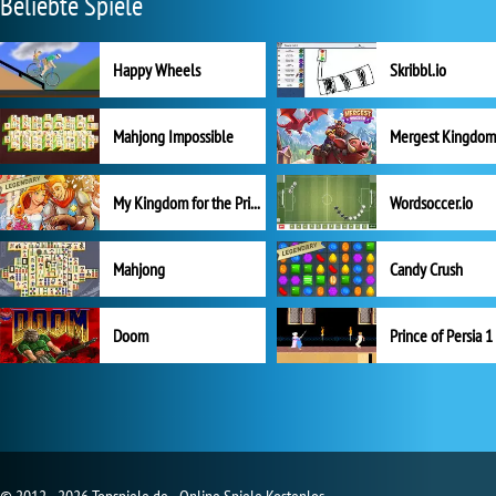
Beliebte Spiele
Happy Wheels
Skribbl.io
Mahjong Impossible
My Kingdom for the Princess Vollversion
Wordsoccer.io
Mahjong
Candy Crush
Doom
Prince of Persia 1