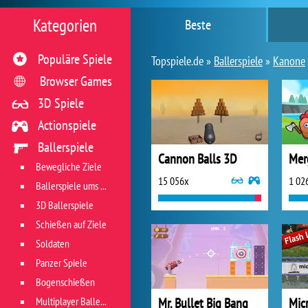
Kategorien
Beste
Populäre Spiele
Topspiele.de »
Ballerspiele
»
Kanone
Browser Games
3D Spiele
Actionspiele
Ballerspiele
Cannon Balls 3D
Bewegliche Ziele
15 056x
1 02
Ballerspiele ums Überleben
3D Ballerspiele
Schießen auf Ziele
Soldaten
Panzer Spiele
Bogenschießen
Multiplayer Ballerspiele
Mr. Bullet Big Bang
Mic