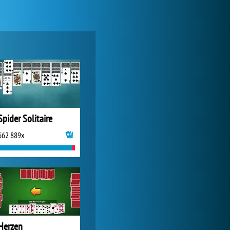
World of Tanks
24 282x
Spider Solitaire
662 889x
Forge of Empires
20 588x
Herzen