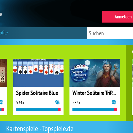
Anmelden
ofile
Spider Solitaire Blue
Winter Solitaire TriPeaks
534x
535x
Kartenspiele - Topspiele.de