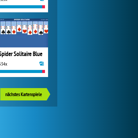
Spider Solitaire Blue
534x
nächstes Kartenspiele