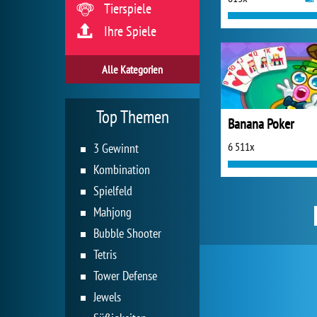
Tierspiele
Ihre Spiele
Alle Kategorien
Top Themen
Banana Poker
6 511x
3 Gewinnt
Kombination
Spielfeld
Mahjong
Bubble Shooter
Tetris
Tower Defense
Jewels