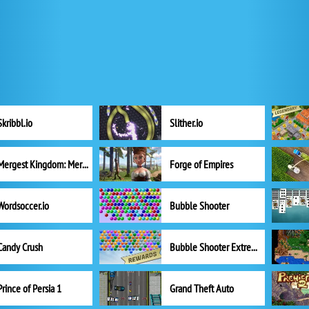
Skribbl.io
Slither.io
Mergest Kingdom: Merge Puzzle
Forge of Empires
Wordsoccer.io
Bubble Shooter
Candy Crush
Bubble Shooter Extreme
Prince of Persia 1
Grand Theft Auto