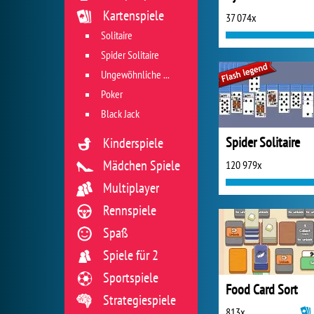
Kartenspiele
37 074x
Solitaire
Spider Solitaire
Ungewöhnliche Kartenspiele
Poker
Black Jack
Spider Solitaire
Kinderspiele
Mädchen Spiele
120 979x
Multiplayer
Rennspiele
Spaß
Spiele für 2
Sportspiele
Food Card Sort
Strategiespiele
813x