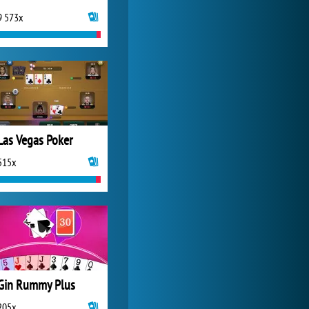
9 573x
My Free Zoo
9 357x
Las Vegas Poker
515x
Gin Rummy Plus
205x