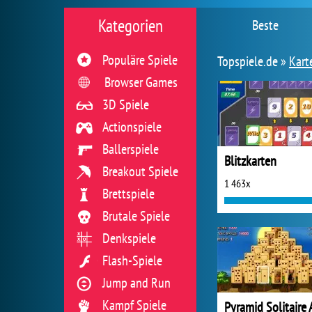
Kategorien
Beste
Populäre Spiele
Topspiele.de »
Kart
Browser Games
3D Spiele
Actionspiele
Ballerspiele
Blitzkarten
Breakout Spiele
1 463x
Brettspiele
Brutale Spiele
Denkspiele
Flash-Spiele
Jump and Run
Kampf Spiele