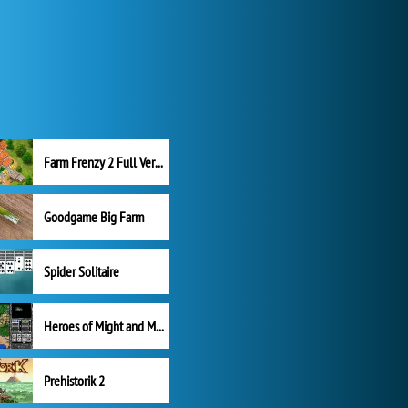
Farm Frenzy 2 Full Version
Goodgame Big Farm
Spider Solitaire
Heroes of Might and Magic II
Prehistorik 2