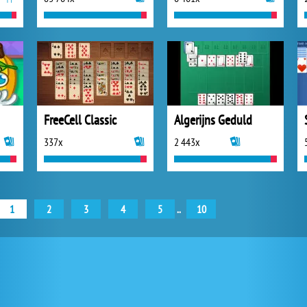
FreeCell Classic
Algerijns Geduld
337x
2 443x
1
2
3
4
5
..
10