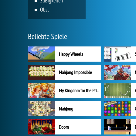
Süßigkeiten
Obst
Beliebte Spiele
Happy Wheels
Mahjong Impossible
My Kingdom for the Princess Vollversion
Mahjong
Doom