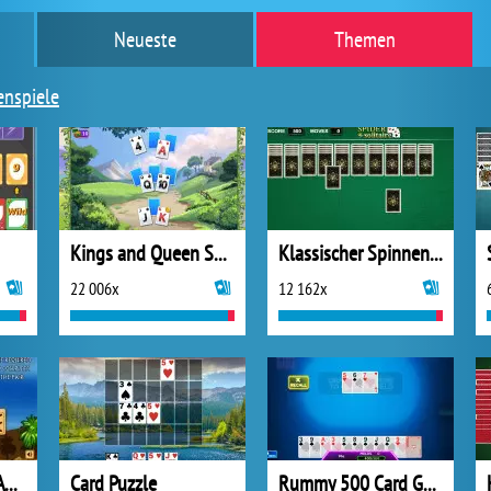
Neueste
Themen
enspiele
Kings and Queen Solitaire Tripeaks
Klassischer Spinnen-Solitaire
22 006x
12 162x
Pyramid Solitaire Ancient Egypt
Card Puzzle
Rummy 500 Card Game