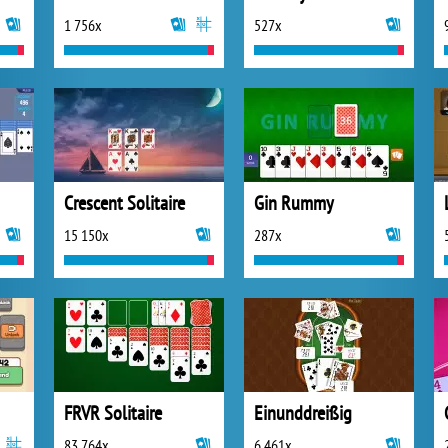
1 756x
527x
Crescent Solitaire
Gin Rummy
15 150x
287x
FRVR Solitaire
Einunddreißig
83 764x
6 461x