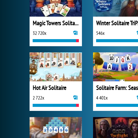
Magic Towers Solitaire
Wint
32 720x
546x
Hot Air Solitaire
2 722x
4 401x