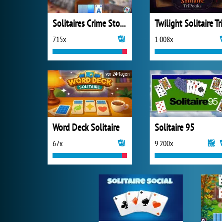
Solitaires Crime Stories
715x
1 008x
vor 24 Tagen
Word Deck Solitaire
Solitaire 95
67x
9 200x