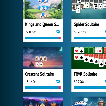
Kings and Queen Solitaire Tripeaks
Spider Solitaire
22 009x
663 015x
Crescent Solitaire
FRVR Solitaire
15 163x
83 796x