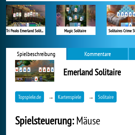
Tri Peaks Emerland Solitaire
Magic Solitaire
Solitaires Crime S
Spielbeschreibung
Kommentare
Emerland Solitaire
Topspiele.de
→
Kartenspiele
→
Solitaire
Spielsteuerung:
Mäuse