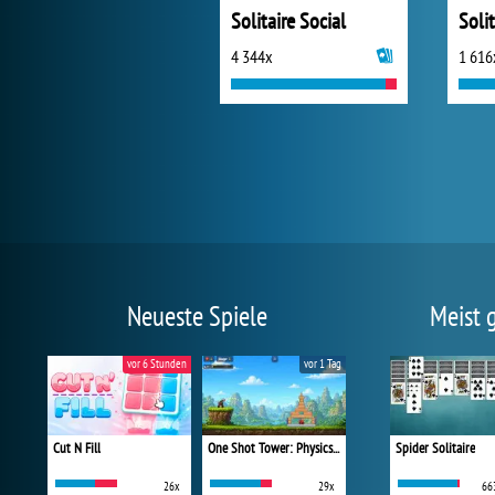
Solitaire Social
4 344x
1 616
Neueste Spiele
Meist 
vor 6 Stunden
vor 1 Tag
Cut N Fill
One Shot Tower: Physics Destroyer
Spider Solitaire
26x
29x
66