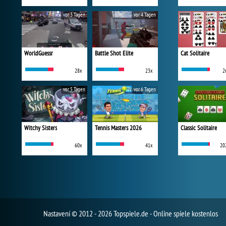
vor 3 Tagen
vor 4 Tagen
WorldGuessr
Battle Shot Elite
Cat Solitaire
28x
23x
2
vor 5 Tagen
vor 6 Tagen
Witchy Sisters
Tennis Masters 2026
Classic Solitaire
60x
41x
20
Nastavení
© 2012 - 2026 Topspiele.de - Online spiele kostenlos