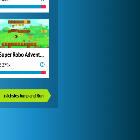
Super Robo Adventure
2 279x
nächstes Jump and Run