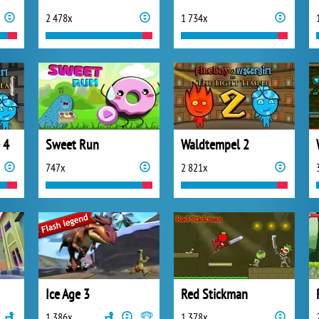
2 478x
1 734x
 4
Sweet Run
Waldtempel 2
747x
2 821x
Ice Age 3
Red Stickman
1 386x
1 378x