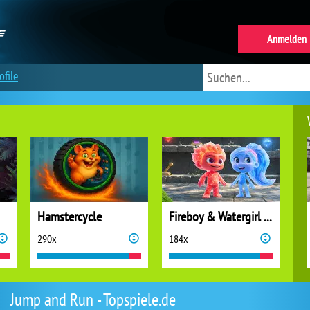
Anmelden
ofile
Hamstercycle
Fireboy & Watergirl 7: and Friends
290x
184x
Jump and Run - Topspiele.de