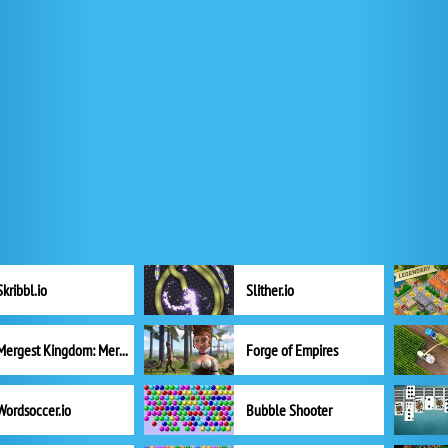
Skribbl.io
Slither.io
Mergest Kingdom: Merge Puzzle
Forge of Empires
Wordsoccer.io
Bubble Shooter