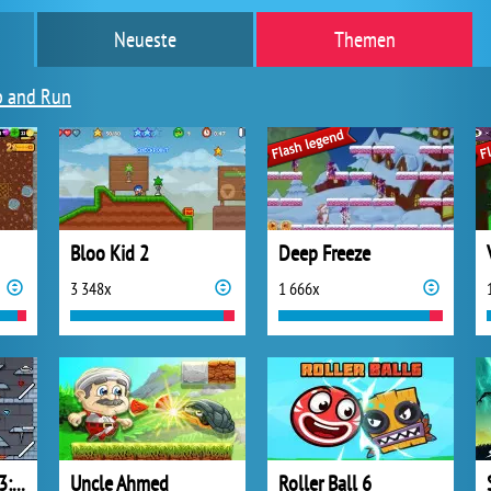
Neueste
Themen
 and Run
Bloo Kid 2
Deep Freeze
3 348x
1 666x
Feuer und Wasser 3: Ice Temple
Uncle Ahmed
Roller Ball 6