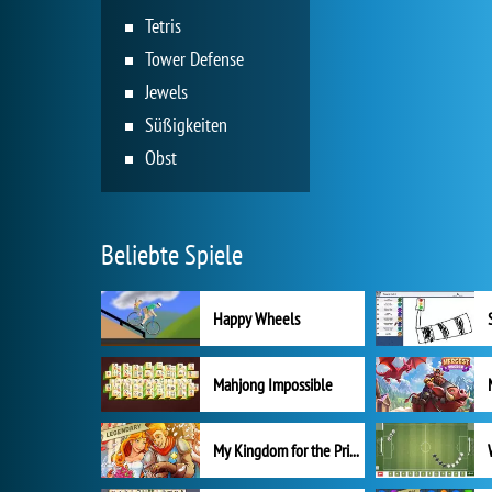
Tetris
Tower Defense
Jewels
Süßigkeiten
Obst
Beliebte Spiele
Happy Wheels
Mahjong Impossible
My Kingdom for the Princess Vollversion