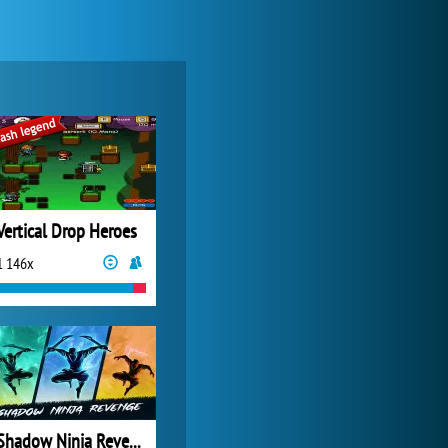
Zoo 2: Animal Park
3 845x
Vertical Drop Heroes
1 146x
Forge of Empires
20 587x
Shadow Ninja Revenge