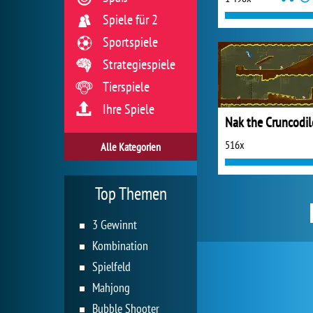
Spiele für 2
Sportspiele
Strategiespiele
Tierspiele
Ihre Spiele
Nak the Cruncodil
516x
Alle Kategorien
Top Themen
3 Gewinnt
Kombination
Spielfeld
Mahjong
Bubble Shooter