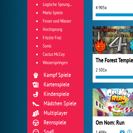
Logische Sprungspiele
4 905x
Mario Spiele
Feuer und Wasser
Hochsprung
Frizzle Fraz
Sonic
Cactus McCoy
The Forest Temple
Wasserspringen
2 501x
Kampf Spiele
Kartenspiele
Kinderspiele
Mädchen Spiele
Multiplayer
Rennspiele
Om Nom: Run
Spaß
1 498x