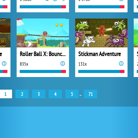
e
Roller Ball X: Bounce Ball
Stickman Adventure
835x
131x
1
2
3
4
5
..
71