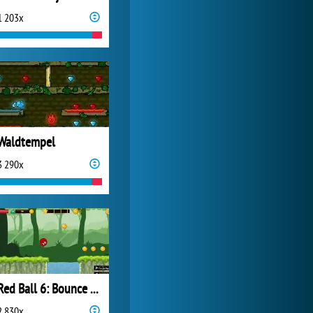
1 203x
My Free Zoo
9 354x
Waldtempel
3 290x
Red Ball 6: Bounce Ball
2 830x