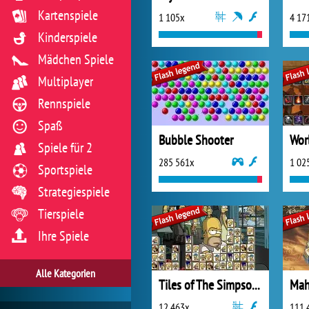
Kartenspiele
1 105x
4 17
Kinderspiele
Mädchen Spiele
Multiplayer
Rennspiele
Spaß
Bubble Shooter
Spiele für 2
285 561x
1 02
Sportspiele
Strategiespiele
Tierspiele
Ihre Spiele
Alle Kategorien
Tiles of The Simpsons
Mah
12 463x
111 