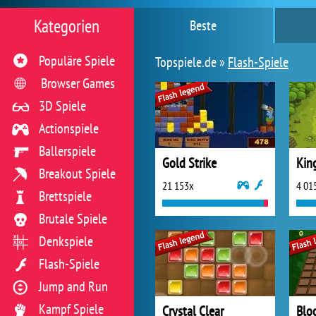
Kategorien
Beste
Populäre Spiele
Topspiele.de »
Flash-Spiele
Browser Games
3D Spiele
Actionspiele
Ballerspiele
Gold Strike
Kin
Breakout Spiele
21 153x
4 01
Brettspiele
Brutale Spiele
Denkspiele
Flash-Spiele
Jump and Run
Kampf Spiele
Crystal Clear
Blo