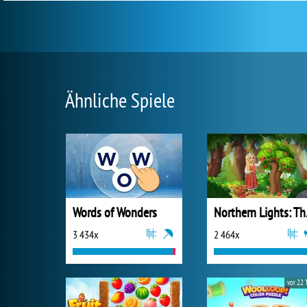
Ähnliche Spiele
Words of Wonders
Northe
3 434x
2 464x
vor 22 