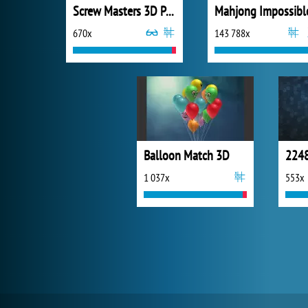
Screw Masters 3D Puzzle
Mahjong Impossibl
670x
143 788x
Balloon Match 3D
2248
1 037x
553x