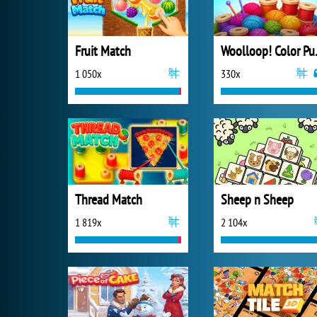
Fruit Match
Wooll
1 050x
330x
Thread Match
Sheep n Sheep
1 819x
2 104x