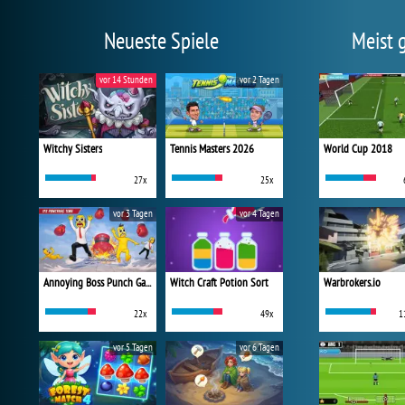
Neueste Spiele
Meist 
vor 14 Stunden
vor 2 Tagen
Witchy Sisters
Tennis Masters 2026
World Cup 2018
27x
25x
vor 3 Tagen
vor 4 Tagen
Annoying Boss Punch Game
Witch Craft Potion Sort
Warbrokers.io
22x
49x
1
vor 5 Tagen
vor 6 Tagen