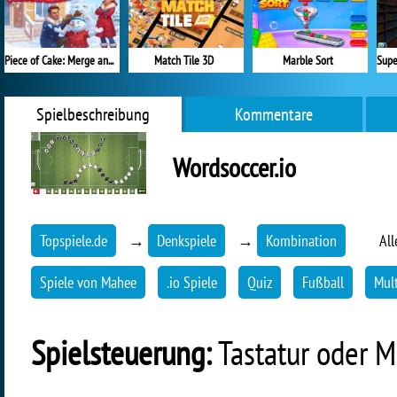
Piece of Cake: Merge and Bake
Match Tile 3D
Marble Sort
Spielbeschreibung
Kommentare
Wordsoccer.io
Topspiele.de
→
Denkspiele
→
Kombination
All
Spiele von Mahee
.io Spiele
Quiz
Fußball
Mult
Spielsteuerung:
Tastatur oder 