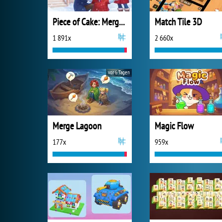
Piece of Cake: Merge and Bake
Match Tile 3D
1 891x
2 660x
vor 6 Tagen
Merge Lagoon
Magic Flow
177x
959x