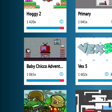
Hoggy 2
Primary
1 420x
1 041x
Baby Chicco Adventures
Vex 5
1 065x
1 602x