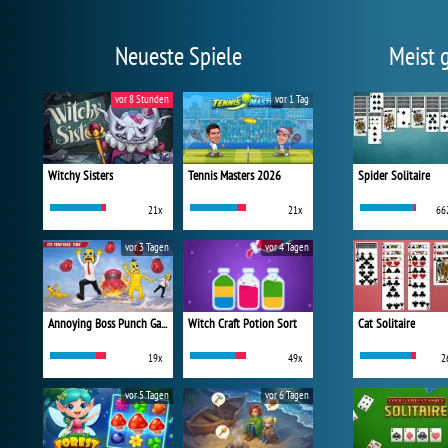
Neueste Spiele
Meist 
vor 8 Stunden
vor 1 Tag
Witchy Sisters
Tennis Masters 2026
Spider Solitaire
21x
21x
66
vor 3 Tagen
vor 4 Tagen
Annoying Boss Punch Game
Witch Craft Potion Sort
Cat Solitaire
19x
49x
2
vor 5 Tagen
vor 6 Tagen