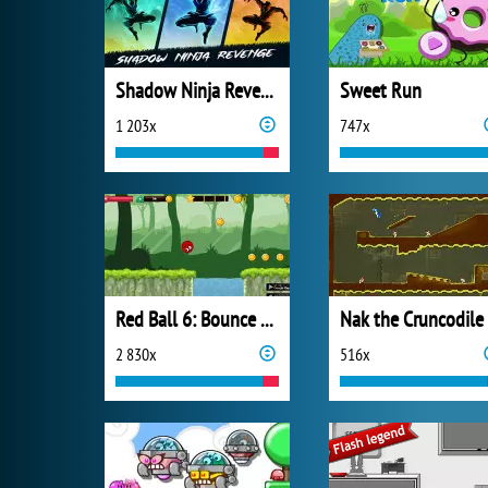
Shadow Ninja Revenge
Sweet Run
1 203x
747x
Red Ball 6: Bounce Ball
Nak the Cruncodile
2 830x
516x