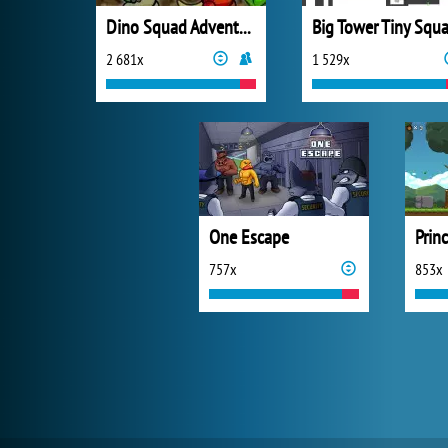
Dino Squad Adventure
Big Tower Tiny Squa
2 681x
1 529x
One Escape
Prin
757x
853x