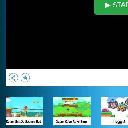
▶ STA
Roller Ball X: Bounce Ball
Super Robo Adventure
Hoggy 2