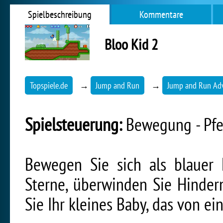
Spielbeschreibung
Kommentare
Bloo Kid 2
Topspiele.de
→
Jump and Run
→
Jump and Run Ad
Spielsteuerung:
Bewegung - Pfe
Bewegen Sie sich als blauer 
Sterne, überwinden Sie Hindern
Sie Ihr kleines Baby, das von e