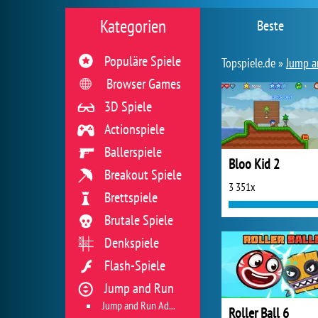
Kategorien
Beste
Populäre Spiele
Topspiele.de »
Jump a
Browser Games
3D Spiele
Actionspiele
Ballerspiele
Bloo Kid 2
Breakout Spiele
3 351x
Brettspiele
Brutale Spiele
Denkspiele
Flash-Spiele
Jump and Run
Jump and Run Adventures
Roller Ball 6