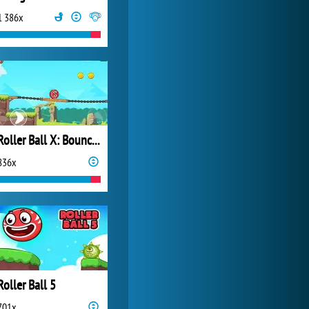
1 386x
My Free Zoo
9 357x
Roller Ball X: Bounce Ball
836x
Roller Ball 5
701x