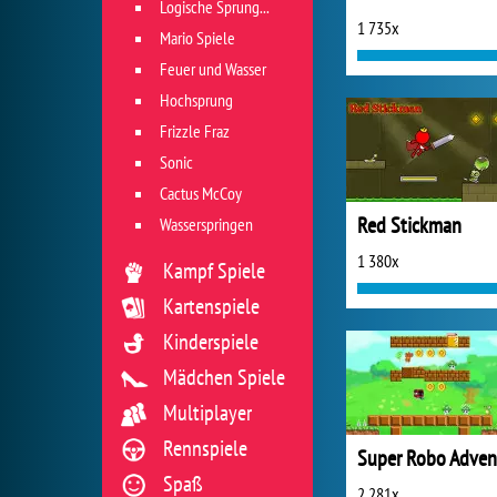
Logische Sprungspiele
1 735x
Mario Spiele
Feuer und Wasser
Hochsprung
Frizzle Fraz
Sonic
Cactus McCoy
Red Stickman
Wasserspringen
1 380x
Kampf Spiele
Kartenspiele
Kinderspiele
Mädchen Spiele
Multiplayer
Rennspiele
Spaß
2 281x