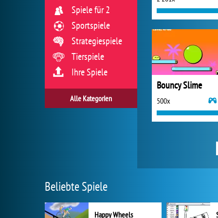
Spiele für 2
Sportspiele
Strategiespiele
Tierspiele
Ihre Spiele
Bouncy Slime
Alle Kategorien
500x
Beliebte Spiele
Happy Wheels