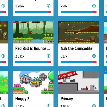
1 204x
750x
Red Ball 6: Bounce Ball
Nak the Cruncodile
2 831x
517x
Super Robo Adventure
Hoggy 2
Primary
1 421x
1 041x