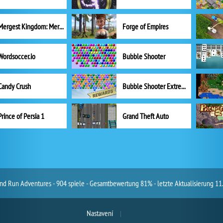
Mergest Kingdom: Merge Puzzle
Forge of Empires
Wordsoccer.io
Bubble Shooter
Candy Crush
Bubble Shooter Extreme
Prince of Persia 1
Grand Theft Auto
nd Run Adventures - 904 spiele - Gesamtbewertung 81% - letzte Aktualisierung 11
Nastavení