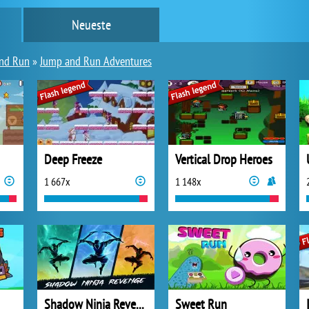
Neueste
nd Run
»
Jump and Run Adventures
Deep Freeze
Vertical Drop Heroes
1 667x
1 148x
Shadow Ninja Revenge
Sweet Run