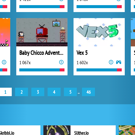
Baby Chicco Adventures
Vex 5
1 067x
1 602x
1
2
3
4
5
..
46
Skribbl.io
Slither.io