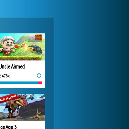
Forge of Empires
20 588x
Uncle Ahmed
2 478x
Zoo 2: Animal Park
3 846x
Ice Age 3