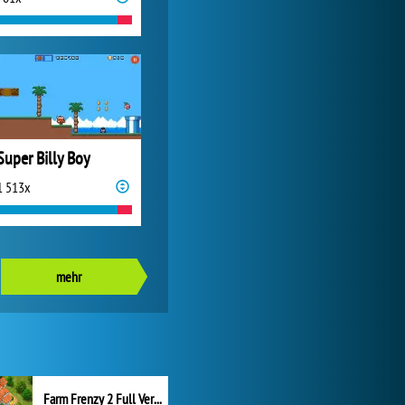
Super Billy Boy
1 513x
mehr
Farm Frenzy 2 Full Version