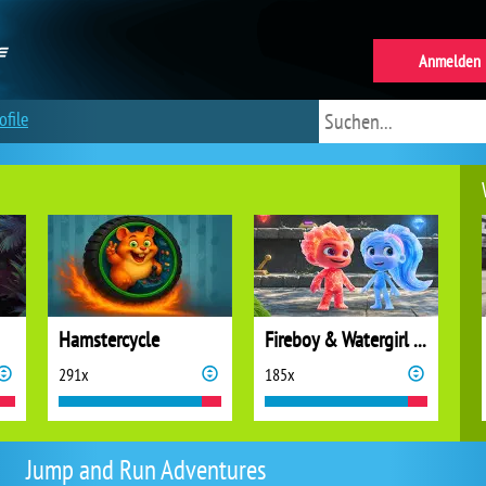
Anmelden
ofile
Hamstercycle
Fireboy & Watergirl 7: and Friends
291x
185x
Jump and Run Adventures