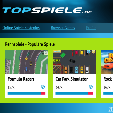
Online Spiele Kostenlos
Browser Games
Profile
Rennspiele - Populäre Spiele
Formula Racers
Car Park Simulator
Rock 
157x
347x
167x
2D