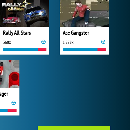
Rally All Stars
Ace Gangster
368x
1 278x
ager