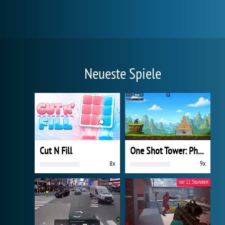
Neueste Spiele
Cut N Fill
One Shot Tower: Physics Destroyer
8x
9x
vor 11 Stunden