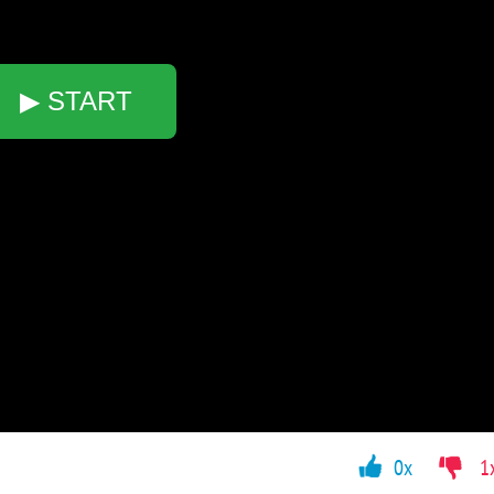
▶ START
0x
1