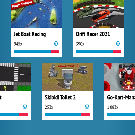
Jet Boat Racing
Drift Racer 2021
945x
390x
t
Skibidi Toilet 2
Go-Kart-Man
253x
1 083x