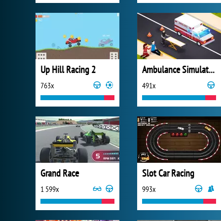
Up Hill Racing 2
Ambulance Simulator 2021
763x
491x
Grand Race
Slot Car Racing
1 599x
993x