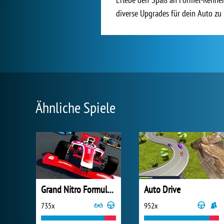
diverse Upgrades für dein Auto zu 
Ähnliche Spiele
Grand Nitro Formula Racing
Auto Drive
735x
952x