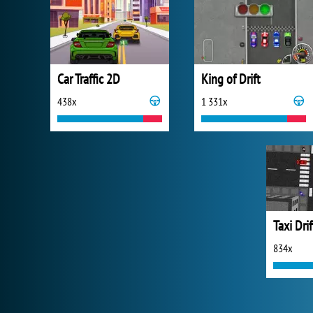
Car Traffic 2D
King of Drift
438x
1 331x
Taxi Drif
834x