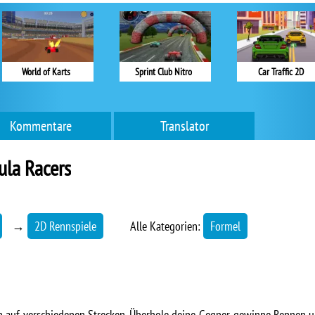
World of Karts
Sprint Club Nitro
Car Traffic 2D
Kommentare
Translator
ula Racers
→
2D Rennspiele
Alle Kategorien:
Formel
 auf verschiedenen Strecken. Überhole deine Gegner, gewinne Rennen u