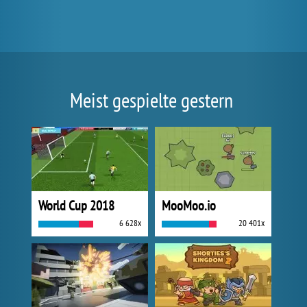
Meist gespielte gestern
World Cup 2018
MooMoo.io
6 628x
20 401x