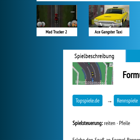
Mad Trucker 2
Ace Gangster Taxi
Spielbeschreibung
Form
Topspiele.de
→
Rennspiele
Spielsteuerung:
reiten - Pfeile
Erlebe den Spaß an Formel-Rennen