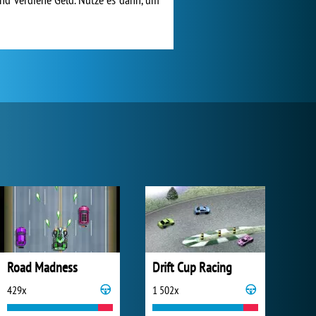
Road Madness
Drift Cup Racing
429x
1 502x