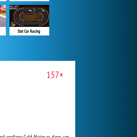
Slot Car Racing
157×
nd verdiene Geld. Nutze es dann, um