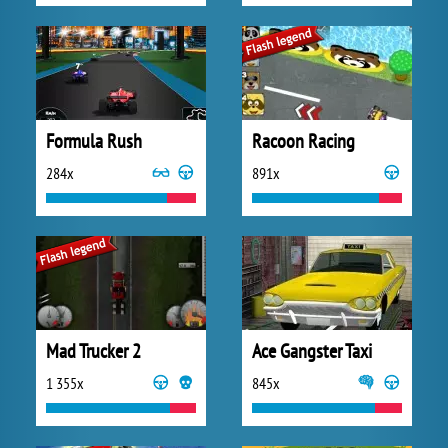
Formula Rush
Racoon Racing
284x
891x
Mad Trucker 2
Ace Gangster Taxi
1 355x
845x