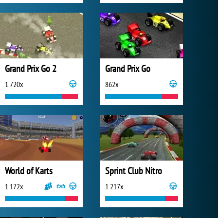
Grand Prix Go 2
Grand Prix Go
1 720x
862x
World of Karts
Sprint Club Nitro
1 172x
1 217x