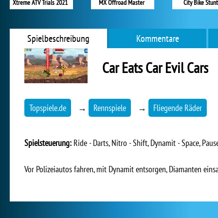
Xtreme ATV Trials 2021
MX Offroad Master
City Bike Stunt
Spielbeschreibung
Kommentare
Car Eats Car Evil Cars
Topspiele.de
→
Rennspiele
→
Fliegende Räder
Spielsteuerung:
Ride - Darts, Nitro - Shift, Dynamit - Space, Pause
Vor Polizeiautos fahren, mit Dynamit entsorgen, Diamanten einsa