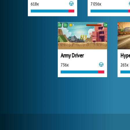
618x
7 056x
Army Driver
736x
265x