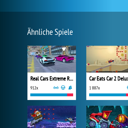
Ähnliche Spiele
Real Cars Extreme Racing
Car Eats Car 2 Delu
912x
1 887x