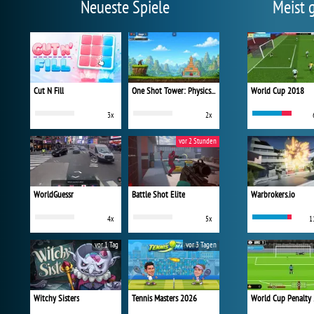
Neueste Spiele
Meist 
Cut N Fill
One Shot Tower: Physics Destroyer
World Cup 2018
3x
2x
vor 2 Stunden
WorldGuessr
Battle Shot Elite
Warbrokers.io
4x
5x
1
vor 1 Tag
vor 3 Tagen
Witchy Sisters
Tennis Masters 2026
World Cup Penalty