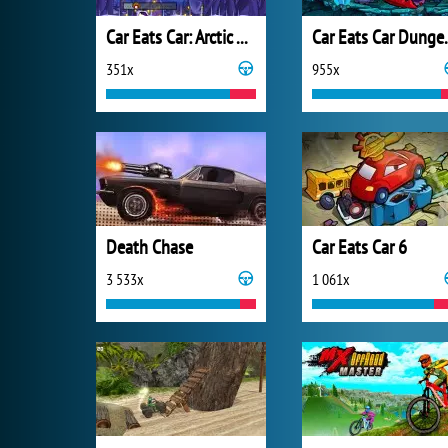
Car Eats Car: Arctic Adventure
Car Eats C
351x
955x
Death Chase
Car Eats Car 6
3 533x
1 061x