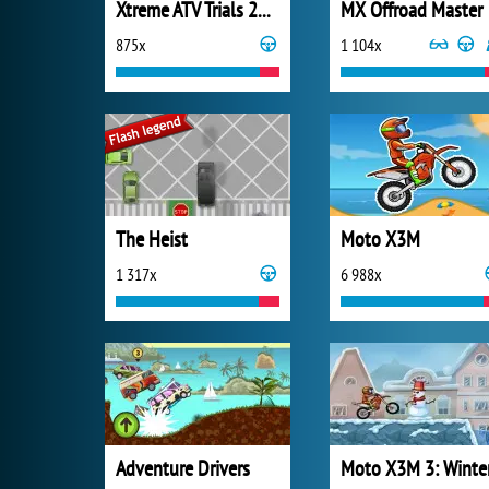
Xtreme ATV Trials 2021
MX Offroad Master
875x
1 104x
The Heist
Moto X3M
1 317x
6 988x
Adventure Drivers
Moto X3M 3: Winte