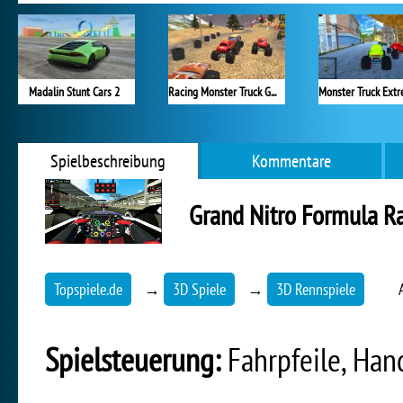
Madalin Stunt Cars 2
Racing Monster Truck Game 3D
Spielbeschreibung
Kommentare
Grand Nitro Formula R
Topspiele.de
→
3D Spiele
→
3D Rennspiele
Spielsteuerung:
Fahrpfeile, Hand