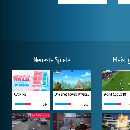
Neueste Spiele
Meist 
Cut N Fill
One Shot Tower: Physics Destroyer
World Cup 2018
14x
14x
vor 15 Stunden
vor 2 Tagen