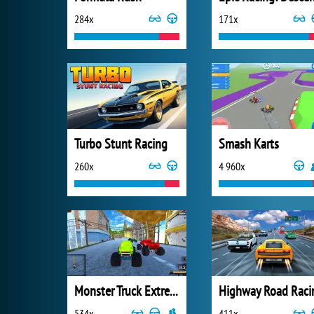
284x
171x
Turbo Stunt Racing
Smash Karts
260x
4 960x
Monster Truck Extreme Racing
Highway Road Raci
534x
411x