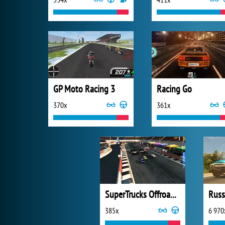
GP Moto Racing 3
Racing Go
370x
361x
SuperTrucks Offroad Racing
385x
6 970