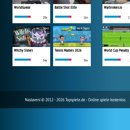
WorldGuessr
Battle Shot Elite
Warbrokers.io
20x
16x
1
vor 3 Tagen
vor 4 Tagen
Witchy Sisters
Tennis Masters 2026
World Cup Penalty
54x
34x
Nastavení
© 2012 - 2026 Topspiele.de - Online spiele kostenlos