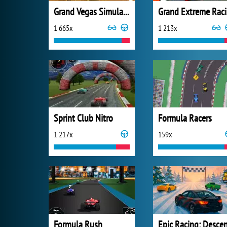
Grand Vegas Simulator
G
1 665x
1 213x
Sprint Club Nitro
Formula Racers
1 217x
159x
Formula Rush