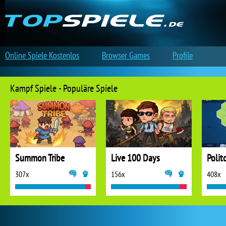
Online Spiele Kostenlos
Browser Games
Profile
Kampf Spiele - Populäre Spiele
Summon Tribe
Live 100 Days
Polit
307x
156x
408x