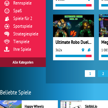
Rennspiele
Spaß
Spiele für 2
Sportspiele
Strategiespiele
Tierspiele
Ultimate Robo Duel 3D
Meg
Ihre Spiele
362x
1 08
Alle Kategorien
1
2
Beliebte Spiele
Happy Wheels
Skribbl.io