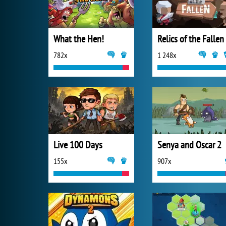
What the Hen!
Relics of the Fallen
782x
1 248x
Live 100 Days
Senya and Oscar 2
155x
907x