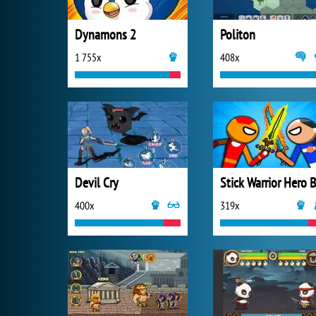
Dynamons 2
Politon
1 755x
408x
Devil Cry
400x
319x