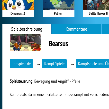
Dynamons 2
Politon
Battle Heroes III
Spielbeschreibung
Kommentare
Bearsus
Topspiele.de
→
Kampf Spiele
→
Kampfspiele ums Üb
Spielsteuerung:
Bewegung und Angriff - Pfeile
Kämpfe als Bär in einem erbitterten Einzelkampf mit verschieden