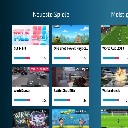
Neueste Spiele
Meist 
Cut N Fill
One Shot Tower: Physics Destroyer
World Cup 2018
14x
14x
vor 13 Stunden
vor 2 Tagen
WorldGuessr
Battle Shot Elite
Warbrokers.io
20x
15x
1
vor 3 Tagen
vor 4 Tagen