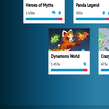
Heroes of Myths
Panda Legend
1 636x
305x
Dynamons World
1 453x
473x