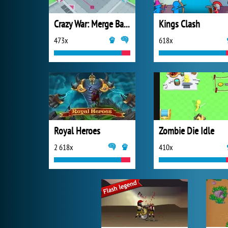
Crazy War: Merge Battle
Kings Clash
473x
618x
Royal Heroes
Zombie Die Idle
2 618x
410x