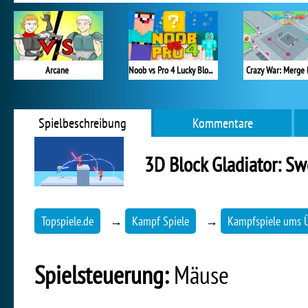
Arcane
Noob vs Pro 4 Lucky Block
Crazy War: Merge 
Spielbeschreibung
Kommentare
3D Block Gladiator: S
Topspiele.de
→
Kampf Spiele
→
Kampfspiele ums 
Spielsteuerung:
Mäuse