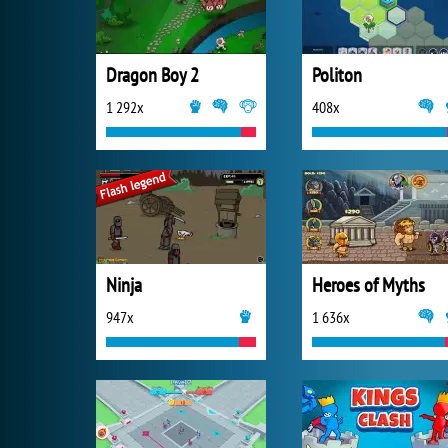
Dragon Boy 2
Politon
1 292x
408x
Ninja
Heroes of Myths
947x
1 636x