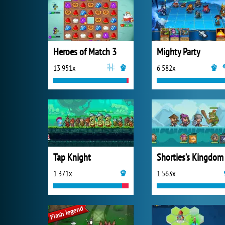
Heroes of Match 3
Mighty Party
13 951x
6 582x
Tap Knight
Shorties’s Kingdom
1 371x
1 563x