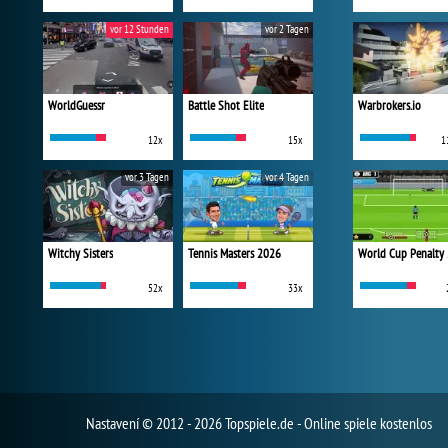
vor 12 Stunden
vor 2 Tagen
WorldGuessr
Battle Shot Elite
Warbrokers.io
12x
15x
1
vor 3 Tagen
vor 4 Tagen
Witchy Sisters
Tennis Masters 2026
World Cup Penalty
52x
33x
Nastavení
© 2012 - 2026 Topspiele.de - Online spiele kostenlos