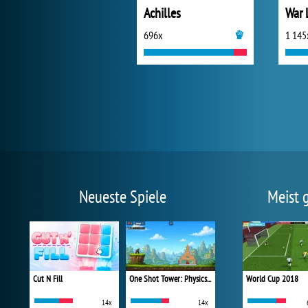
Achilles
War 
696x
1 145
Neueste Spiele
Meist 
Cut N Fill
One Shot Tower: Physics Destroyer
World Cup 2018
14x
14x