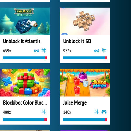
Unblock it Atlantis
Unblock It 3D
659x
973x
Blockibo: Color Blocks
Juice Merge
488x
140x