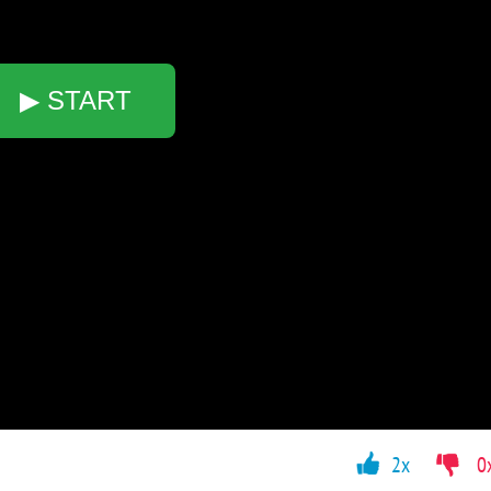
▶ START
2x
0