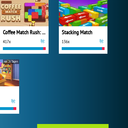
Coffee Match Rush: Sort Puzzle
Stacking Match
417x
136x
vor 26 Tagen