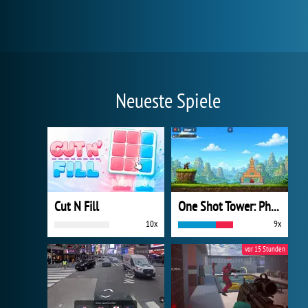
Neueste Spiele
Cut N Fill
One Shot Tower: Physics Destroyer
10x
9x
vor 15 Stunden