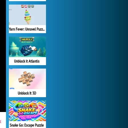
Yarn Fever: Unravel Puzzle
Unblock it Atlantis
Unblock It 3D
x
Snake Go: Escape Puzzle