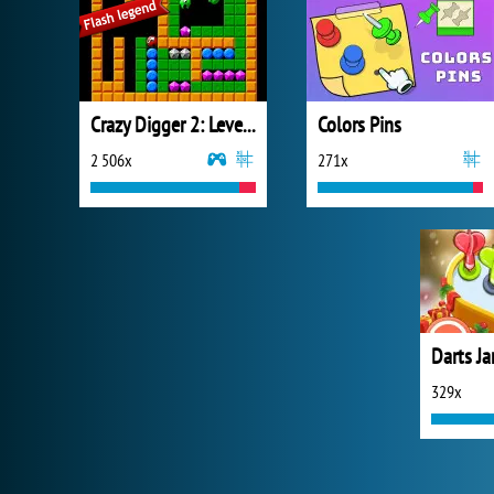
Crazy Digger 2: Level Pack 2
Colors Pins
2 506x
271x
Darts J
329x