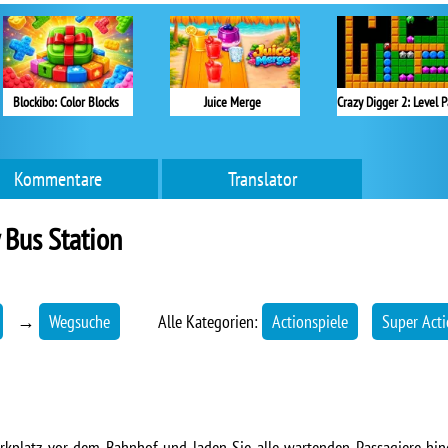
Blockibo: Color Blocks
Juice Merge
Kommentare
Translator
 Bus Station
→
Wegsuche
Alle Kategorien:
Actionspiele
Super Acti
rkplatz vor dem Bahnhof und laden Sie alle wartenden Passagiere hine