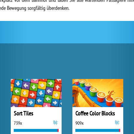
 jede Bewegung sorgfältig überdenken.
Sort Tiles
Coffee Color Blocks
739x
909x