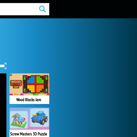
Wood Blocks Jam
Screw Masters 3D Puzzle