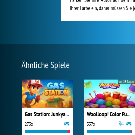
ihrer Farbe ein, daher müssen Sie
Ähnliche Spiele
vor 23 Tagen
Gas Station: Junkyard Tycoon
Woolloop! Color Puzzle
273x
337x