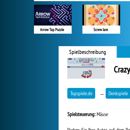
Arrow Tap Puzzle
Screw Jam
Spielbeschreibung
Crazy
Topspiele.de
→
Denkspiele
Spielsteuerung:
Mäuse
Parken Sie Ihre Autos auf dem Pa