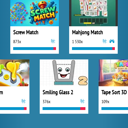
Screw Match
Mahjong Match
873x
1 530x
am
Smiling Glass 2
Tape Sort 3D
376x
109x