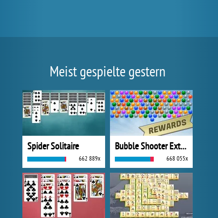
Meist gespielte gestern
Spider Solitaire
Bubble Shooter Extreme
662 889x
668 055x