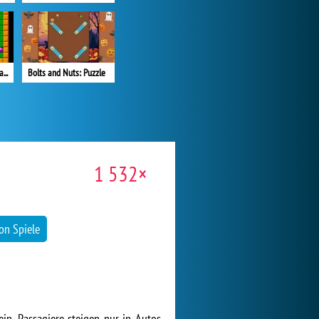
Crazy Digger 2: Level Pack 2
Bolts and Nuts: Puzzle
1 532×
on Spiele
in. Passagiere steigen nur in Autos