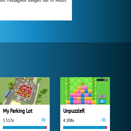
My Parking Lot
UnpuzzleR
5 517x
4 208x