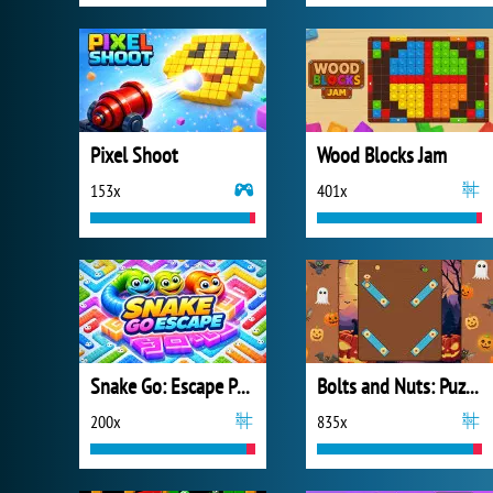
Pixel Shoot
Wood Blocks Jam
153x
401x
Snake Go: Escape Puzzle
Bolts and Nuts: Puzzle
200x
835x