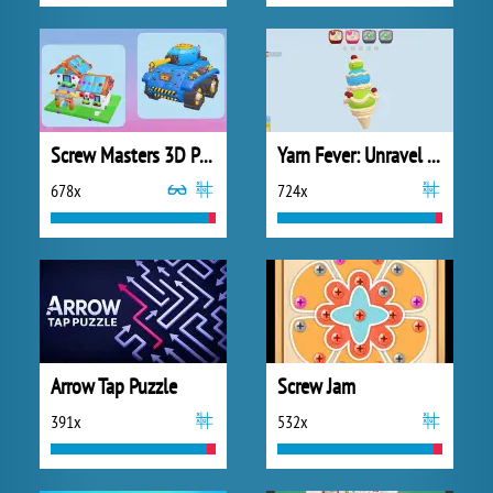
Screw Masters 3D Puzzle
Yarn Fever: Unravel Puzzle
678x
724x
Arrow Tap Puzzle
Screw Jam
391x
532x