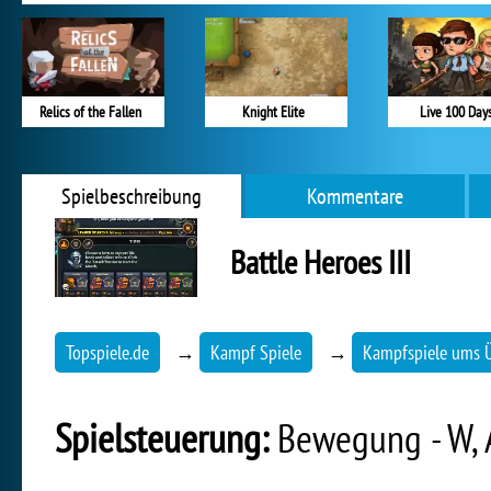
Relics of the Fallen
Knight Elite
Live 100 Day
Spielbeschreibung
Kommentare
Battle Heroes III
Topspiele.de
→
Kampf Spiele
→
Kampfspiele ums 
Spielsteuerung:
Bewegung - W, A,