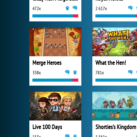
472x
2 617x
Merge Heroes
What the Hen!
338x
781x
Live 100 Days
Shorties’s Kingdom
153x
1 561x