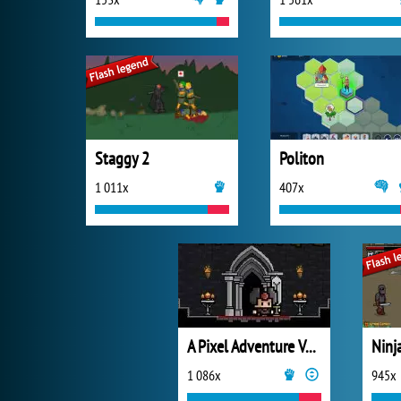
Staggy 2
Politon
1 011x
407x
A Pixel Adventure Vol.1
Ninj
1 086x
945x