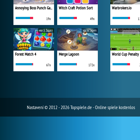
Annoying Boss Punch Game
Witch Craft Potion Sort
Warbrokers.io
19x
49x
1
vor 5 Tagen
vor 6 Tagen
Forest Match 4
Merge Lagoon
World Cup Penalty
67x
172x
Nastavení
© 2012 - 2026 Topspiele.de - Online spiele kostenlos