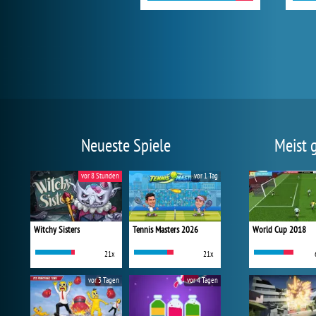
Neueste Spiele
Meist 
vor 8 Stunden
vor 1 Tag
Witchy Sisters
Tennis Masters 2026
World Cup 2018
21x
21x
vor 3 Tagen
vor 4 Tagen