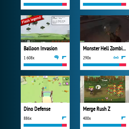
Balloon Invasion
Monster Hell Zombie Arena
1 608x
290x
Dino Defense
Merge Rush Z
886x
400x