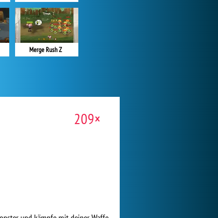
Merge Rush Z
209×
 Monster und kämpfe mit deiner Waffe.