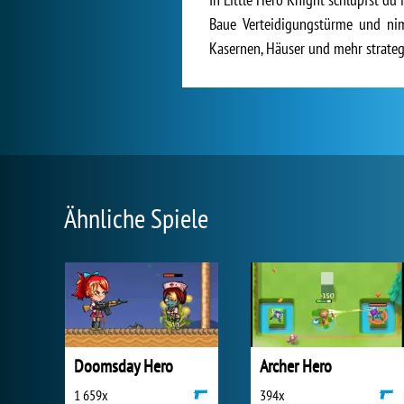
Baue Verteidigungstürme und nim
Kasernen, Häuser und mehr strateg
Ähnliche Spiele
Doomsday Hero
Archer Hero
1 659x
394x