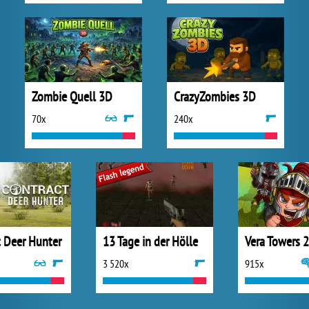
Zombie Quell 3D
CrazyZombies 3D
70x
240x
t Deer Hunter
13 Tage in der Hölle
Vera Towers 2
3 520x
915x