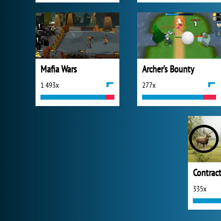
Mafia Wars
Archer’s Bounty
1 493x
277x
Contrac
335x