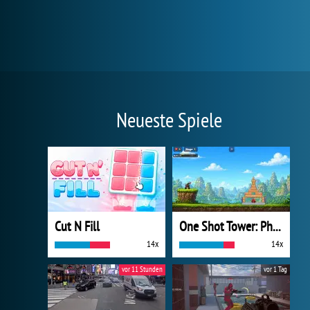
Neueste Spiele
Cut N Fill
One Shot Tower: Physics Destroyer
14x
14x
vor 11 Stunden
vor 1 Tag