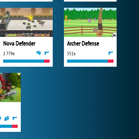
Nova Defender
Archer Defense
2 779x
551x