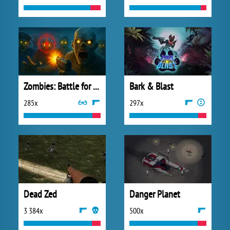
Zombies: Battle for Survival
Bark & Blast
285x
297x
Dead Zed
Danger Planet
3 384x
500x