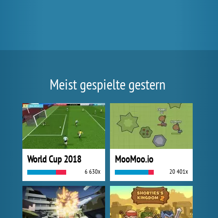
Meist gespielte gestern
World Cup 2018
MooMoo.io
6 630x
20 401x