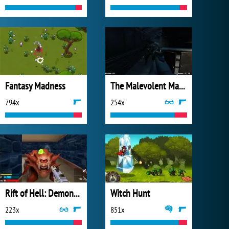
Fantasy Madness
The Malevolent Mansion of Evil
794x
254x
Rift of Hell: Demons War
Witch Hunt
223x
851x