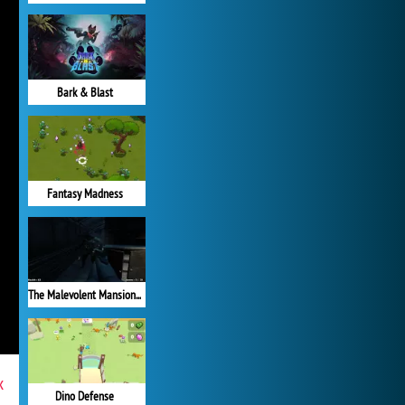
Bark & Blast
Fantasy Madness
The Malevolent Mansion of Evil
x
Dino Defense