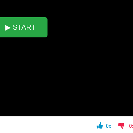
▶ START
0x
0