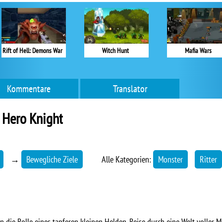
Rift of Hell: Demons War
Witch Hunt
Mafia Wars
Kommentare
Translator
e Hero Knight
→
Bewegliche Ziele
Alle Kategorien:
Monster
Ritter
 in die Rolle eines tapferen kleinen Helden. Reise durch eine Welt voller