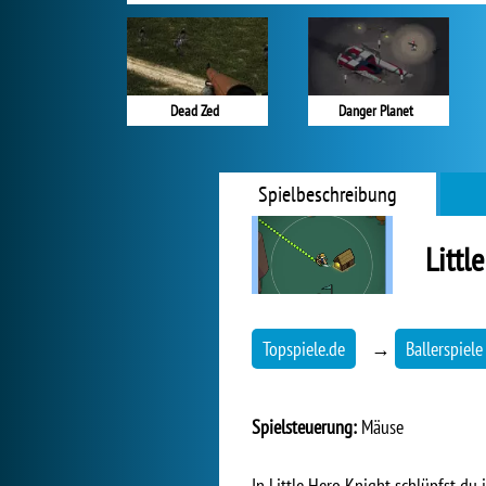
Dead Zed
Danger Planet
Spielbeschreibung
Littl
Topspiele.de
→
Ballerspiele
Spielsteuerung:
Mäuse
In Little Hero Knight schlüpfst du