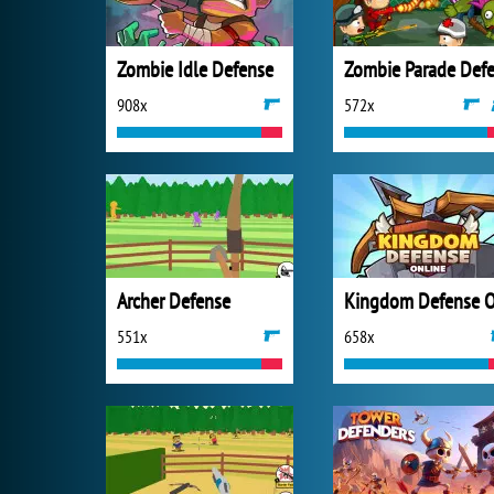
Zombie Idle Defense
908x
572x
Archer Defense
551x
658x