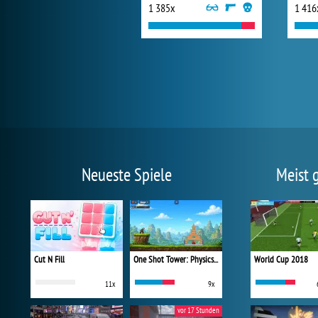
1 385x
1 416
Neueste Spiele
Meist 
Cut N Fill
One Shot Tower: Physics Destroyer
World Cup 2018
11x
9x
vor 17 Stunden