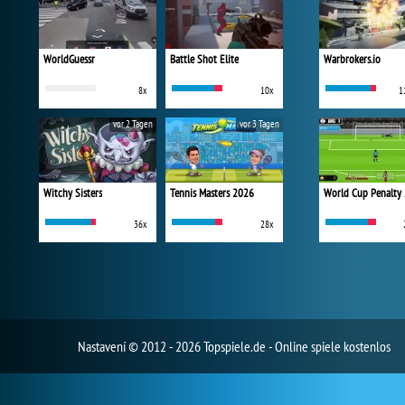
WorldGuessr
Battle Shot Elite
Warbrokers.io
8x
10x
1
vor 2 Tagen
vor 3 Tagen
Witchy Sisters
Tennis Masters 2026
World Cup Penalty
36x
28x
Nastavení
© 2012 - 2026 Topspiele.de - Online spiele kostenlos