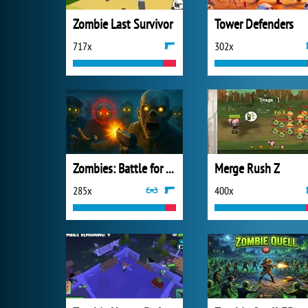
Zombie Last Survivor
Tower Defenders
717x
302x
Zombies: Battle for Survival
Merge Rush Z
285x
400x