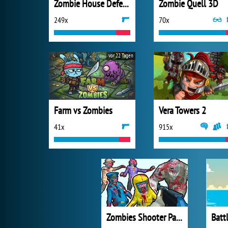
Zombie House Defense
Zombie Quell 3D
249x
70x
vor 22 Tagen
Farm vs Zombies
Vera Towers 2
41x
915x
Zombies Shooter Part 1
Batt