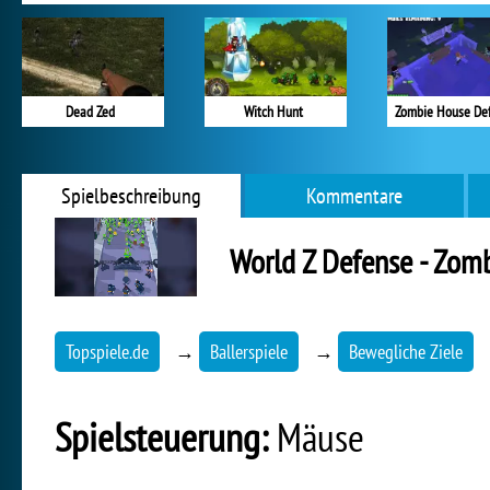
Dead Zed
Witch Hunt
Zombie House De
Spielbeschreibung
Kommentare
World Z Defense - Zom
Topspiele.de
→
Ballerspiele
→
Bewegliche Ziele
Spielsteuerung:
Mäuse