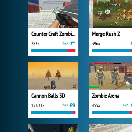
Counter Craft Zombies 2
Merge Rush Z
283x
396x
Cannon Balls 3D
Zombie Arena
15 031x
455x