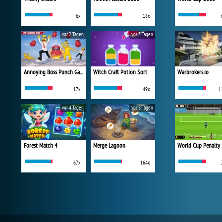
6x
18x
vor 2 Tagen
vor 3 Tagen
Annoying Boss Punch Game
Witch Craft Potion Sort
Warbrokers.io
17x
49x
1
vor 4 Tagen
vor 5 Tagen
Forest Match 4
Merge Lagoon
World Cup Penalty
67x
164x