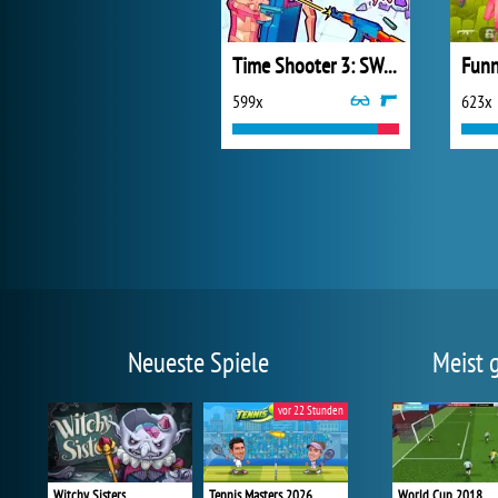
Time Shooter 3: SWAT
Funn
599x
623x
Neueste Spiele
Meist 
vor 22 Stunden
Witchy Sisters
Tennis Masters 2026
World Cup 2018