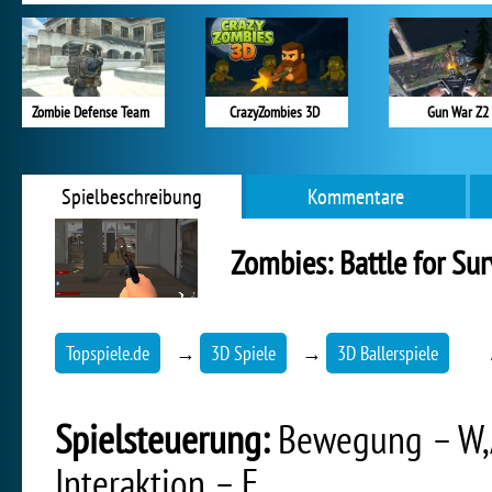
Zombie Defense Team
CrazyZombies 3D
Gun War Z2
Spielbeschreibung
Kommentare
Zombies: Battle for Sur
Topspiele.de
→
3D Spiele
→
3D Ballerspiele
Spielsteuerung:
Bewegung – W,A
Interaktion – E