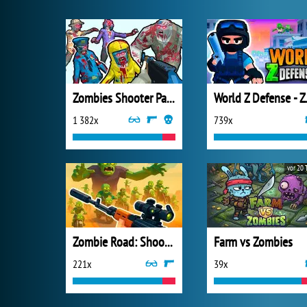
Zombies Shooter Part 1
World Z 
1 382x
739x
vor 20 
Zombie Road: Shooter with Destruction
Farm vs Zombies
221x
39x