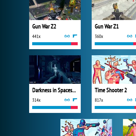
Gun War Z2
Gun War Z1
441x
360x
Darkness in Spaceship
Time Shooter 2
314x
817x