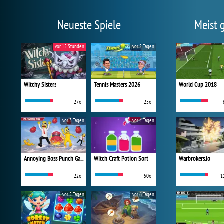
Neueste Spiele
Meist 
vor 15 Stunden
vor 2 Tagen
Witchy Sisters
Tennis Masters 2026
World Cup 2018
27x
25x
vor 3 Tagen
vor 4 Tagen
Annoying Boss Punch Game
Witch Craft Potion Sort
Warbrokers.io
22x
50x
1
vor 5 Tagen
vor 6 Tagen