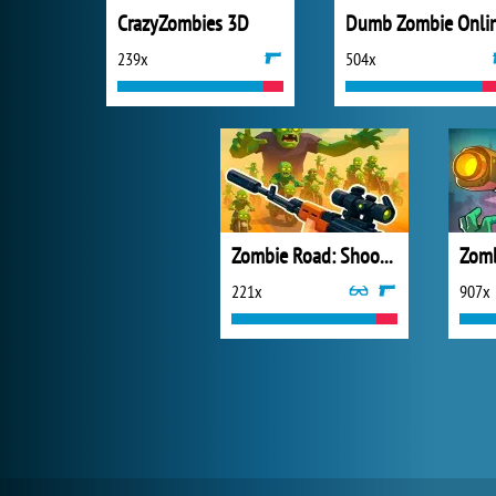
CrazyZombies 3D
Dumb Zombie Onli
239x
504x
Zombie Road: Shooter with Destruction
Zomb
221x
907x