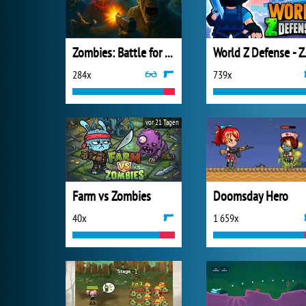
Zombies: Battle for Survival
World Z 
284x
739x
vor 21 Tagen
Farm vs Zombies
Doomsday Hero
40x
1 659x