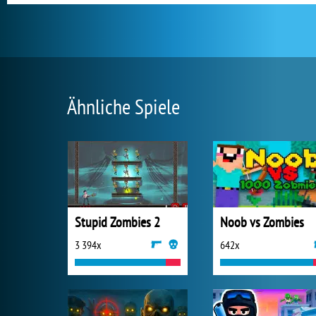
Ähnliche Spiele
Stupid Zombies 2
Noob vs Zombies
3 394x
642x