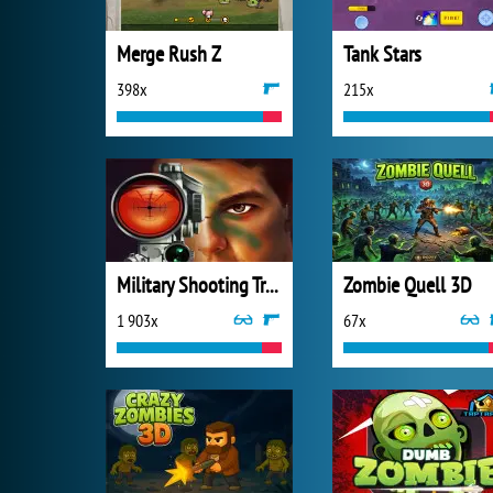
Merge Rush Z
Tank Stars
398x
215x
Military Shooting Training
Zombie Quell 3D
1 903x
67x