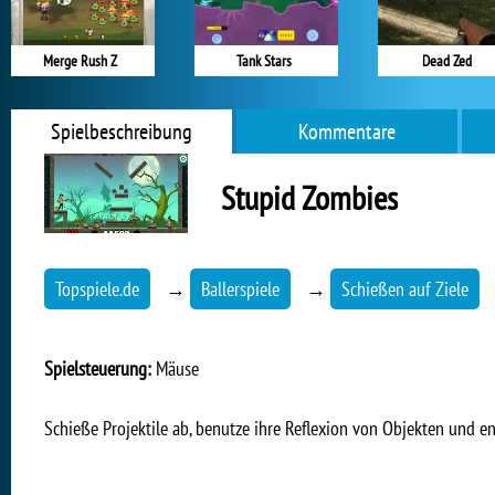
Merge Rush Z
Tank Stars
Dead Zed
Spielbeschreibung
Kommentare
Stupid Zombies
Topspiele.de
→
Ballerspiele
→
Schießen auf Ziele
Spielsteuerung:
Mäuse
Schieße Projektile ab, benutze ihre Reflexion von Objekten und e