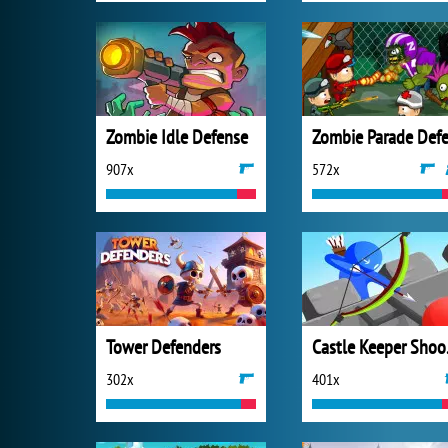
Zombie Idle Defense
907x
572x
Tower Defenders
Cas
302x
401x