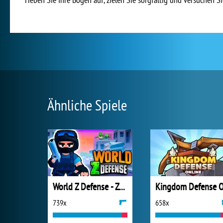
Ähnliche Spiele
World Z Defense - Zombie Defense
739x
658x