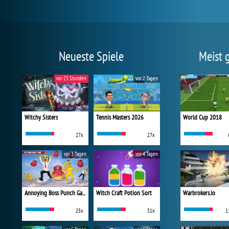
Neueste Spiele
Meist 
vor 23 Stunden
vor 2 Tagen
Witchy Sisters
Tennis Masters 2026
World Cup 2018
27x
27x
vor 3 Tagen
vor 4 Tagen
Annoying Boss Punch Game
Witch Craft Potion Sort
Warbrokers.io
25x
51x
1