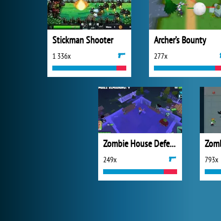
Stickman Shooter
Archer’s Bounty
1 336x
277x
Zombie House Defense
249x
793x