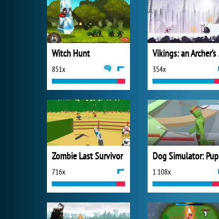
Witch Hunt
Viki
851x
354x
Zombie Last Survivor
Do
716x
1 108x