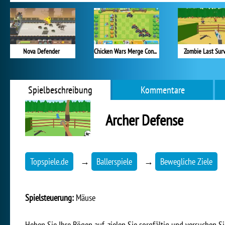
Nova Defender
Chicken Wars Merge Connect
Zombie Last Surv
Spielbeschreibung
Kommentare
Archer Defense
Topspiele.de
→
Ballerspiele
→
Bewegliche Ziele
Spielsteuerung:
Mäuse
Heben Sie Ihre Bögen auf, zielen Sie sorgfältig und versuchen Sie,