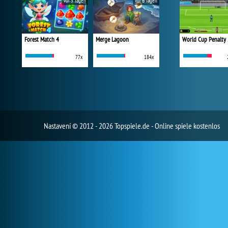
vor 5 Tagen
vor 6 Tagen
Forest Match 4
Merge Lagoon
World Cup Penalty
77x
184x
Nastavení
© 2012 - 2026 Topspiele.de - Online spiele kostenlos