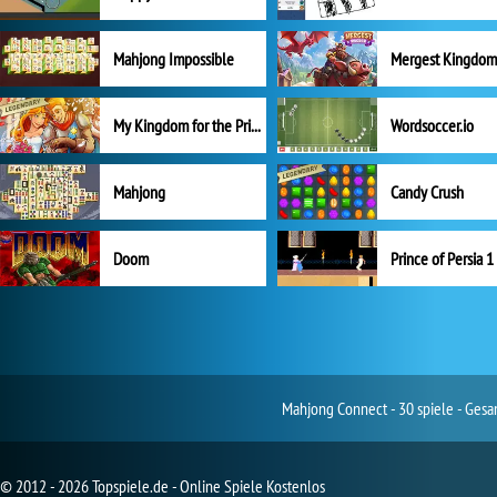
Mahjong Impossible
My Kingdom for the Princess Vollversion
Wordsoccer.io
Mahjong
Candy Crush
Doom
Prince of Persia 1
Mahjong Connect - 30 spiele - Gesa
© 2012 - 2026 Topspiele.de - Online Spiele Kostenlos