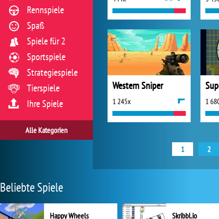
Rennspiele
Spaß
Spiele für 2
Sportspiele
Strategiespiele
Western Sniper
Sup
Tierspiele
1 245x
1 68
Ihre Spiele
Alle Kategorien
1
2
Beliebte Spiele
Happy Wheels
Skribbl.io