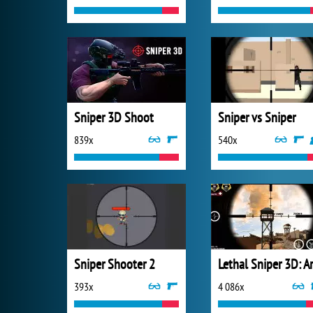
Sniper 3D Shoot
Sniper vs Sniper
839x
540x
Sniper Shooter 2
393x
4 086x