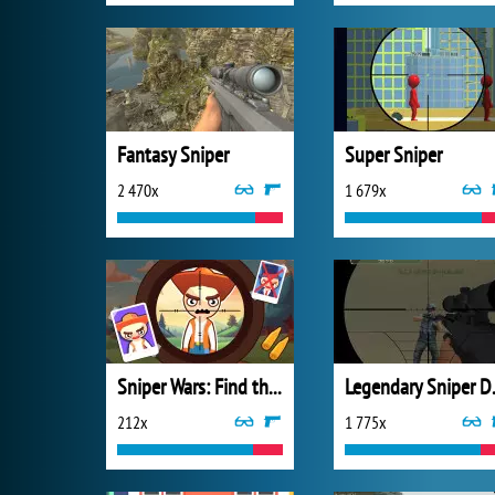
Fantasy Sniper
Super Sniper
2 470x
1 679x
Sniper Wars: Find the Criminal
Legend
212x
1 775x