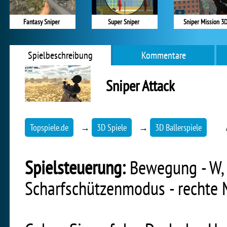
Fantasy Sniper
Super Sniper
Sniper Mission 3
Spielbeschreibung
Kommentare
Sniper Attack
Topspiele.de
→
3D Spiele
→
3D Ballerspiele
Spielsteuerung:
Bewegung - W, A
Scharfschützenmodus - rechte 