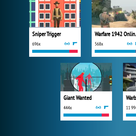
Sniper Trigger
Warfar
696x
568x
Giant Wanted
Warb
444x
11 99