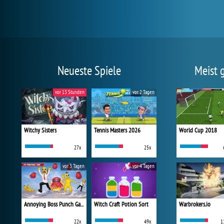
Neueste Spiele
Meist 
vor 13 Stunden
vor 2 Tagen
Witchy Sisters
Tennis Masters 2026
World Cup 2018
27x
25x
vor 3 Tagen
vor 4 Tagen
Annoying Boss Punch Game
Witch Craft Potion Sort
Warbrokers.io
22x
49x
1