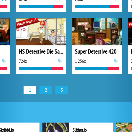
HS Detective Die Sache mit dem Honey Trap
Super Detective 420
724x
1 256x
1
2
3
Skribbl.io
Slither.io