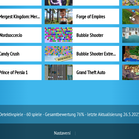
Mergest Kingdom: Merge Puzzle
Forge of Empires
Wordsoccer.io
Bubble Shooter
Candy Crush
Bubble Shooter Extreme
Prince of Persia 1
Grand Theft Auto
Detektivspiele - 60 spiele - Gesamtbewertung 76% - letzte Aktualisierung 26.5.202
Nastavení