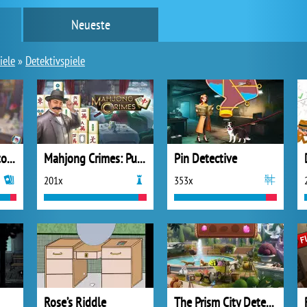
Neueste
iele
»
Detektivspiele
Solitaires Crime Stories
Mahjong Crimes: Puzzle Story
Pin Detective
201x
353x
Rose’s Riddle
The Prism City Detective