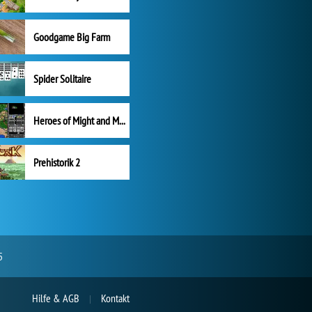
Goodgame Big Farm
Spider Solitaire
Heroes of Might and Magic II
Prehistorik 2
5
Hilfe & AGB
Kontakt