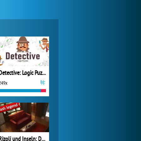
Forge of Empires
20 587x
Detective: Logic Puzzles
249x
My Free Zoo
9 354x
Rizoli und Inseln: Die Master Piece Murders