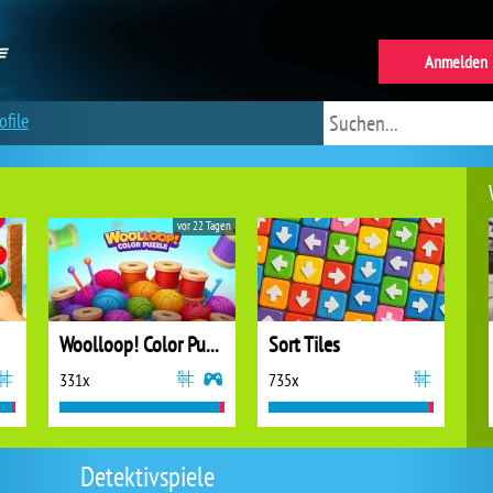
Anmelden
ofile
vor 22 Tagen
Woolloop! Color Puzzle
Sort Tiles
331x
735x
Detektivspiele