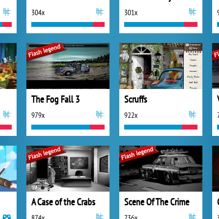
304x
301x
The Fog Fall 3
Scruffs
979x
922x
A Case of the Crabs
Scene Of The Crime
874x
736x