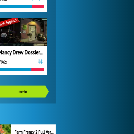
Nancy Drew Dossier: Lights, Camera, Fluch!
796x
mehr
Farm Frenzy 2 Full Version