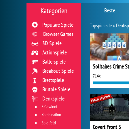
Kategorien
Beste
Populäre Spiele
Topspiele.de »
Denksp
Browser Games
3D Spiele
Actionspiele
Ballerspiele
Breakout Spiele
714x
Brettspiele
Brutale Spiele
Denkspiele
3 Gewinnt
Kombination
Spielfeld
Covert Front 3