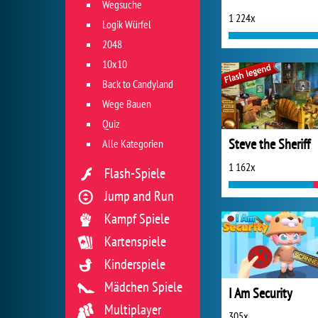
Wegsuche
1 224x
Logik Würfel
2048
10x10
Back to Candyland
Wege Bauen
Quiz
Steve the Sheriff
Alle Kategorien
1 162x
Flash-Spiele
Jump and Run
Kampf Spiele
Kartenspiele
Kinderspiele
Mädchen Spiele
I Am Security
Multiplayer
305x