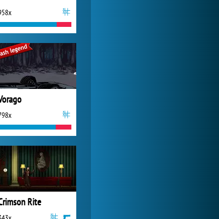
958x
Zoo 2: Animal Park
3 845x
Vorago
798x
Crimson Rite
343x