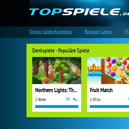
Online Spiele Kostenlos
Browser Games
Pr
Denkspiele - Populäre Spiele
Northern Lights: The Secret of the Forest
Fruit Match
2 464x
1 051x