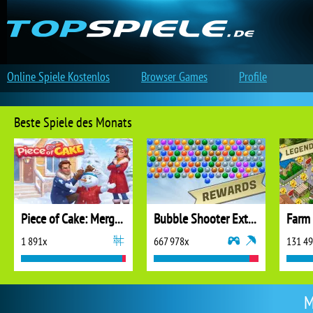
Online Spiele Kostenlos
Browser Games
Profile
Beste Spiele des Monats
Piece of Cake: Merge and Bake
Bubble Shooter Extreme
1 891x
667 978x
131 4
M