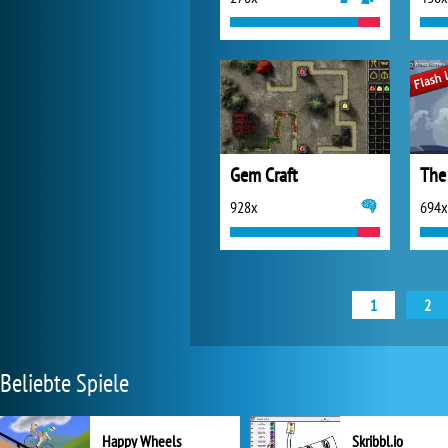
Gem Craft
928x
694x
1
2
Beliebte Spiele
Happy Wheels
Skribbl.io