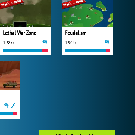
Lethal War Zone
Feudalism
1 385x
1 909x