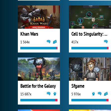
Khan Wars
Cell to Singularity: Evolution
1 564x
417x
Battle for the Galaxy
Sfgame
15 687x
5 976x