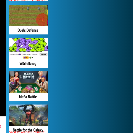
Duels Defense
Würfelkrieg
Mafia Battle
x
Battle for the Galaxy
Spiel im Archiv (Unterstützung beendet)