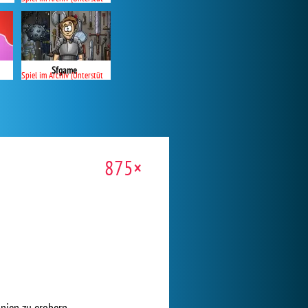
Sfgame
Spiel im Archiv (Unterstützung beendet)
875×
nien zu erobern.