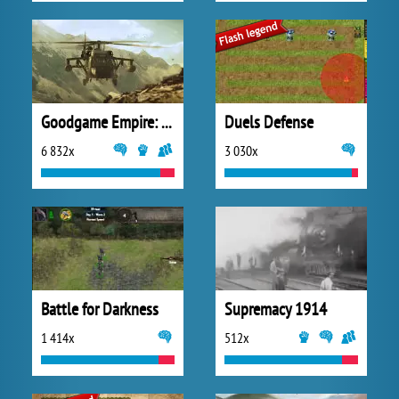
Goodgame Empire: Millennium Wars
Duels Defense
6 832x
3 030x
Battle for Darkness
Supremacy 1914
1 414x
512x