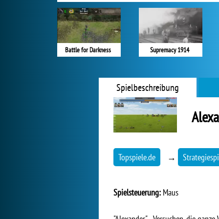
Battle for Darkness
Supremacy 1914
Spielbeschreibung
Alex
Topspiele.de
→
Strategiespi
Spielsteuerung:
Maus
"Alexander" - Versuchen, die ganz