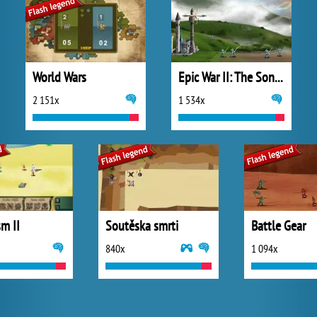
World Wars
Epic War II: The Sons of Destiny
2 151x
1 534x
m II
Soutěska smrti
Battle Gear
840x
1 094x