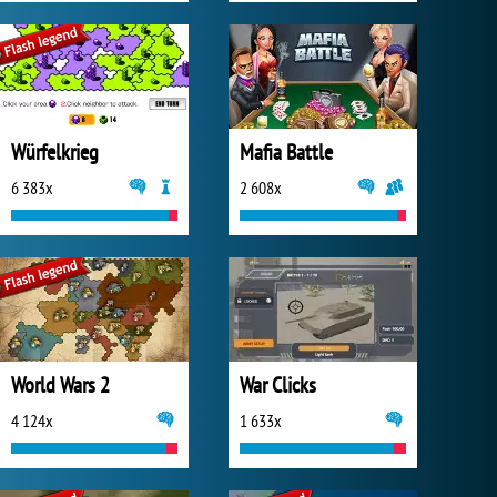
Würfelkrieg
Mafia Battle
6 383x
2 608x
World Wars 2
War Clicks
4 124x
1 633x