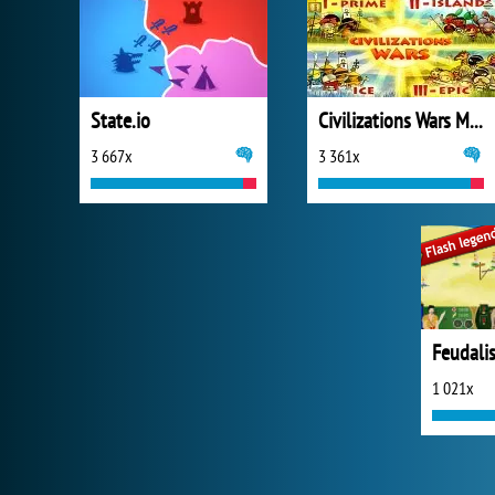
State.io
Civilizations Wars Master Edition
3 667x
3 361x
Feudalis
1 021x