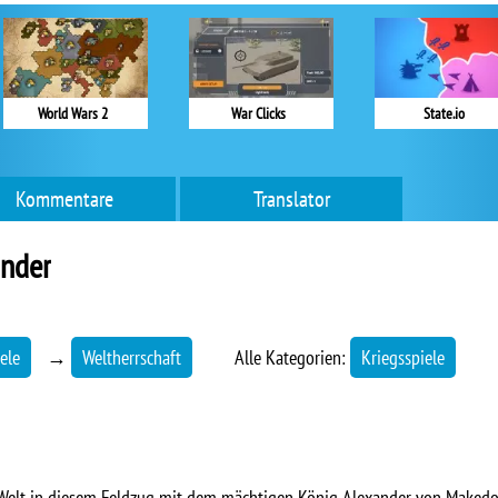
World Wars 2
War Clicks
State.io
Kommentare
Translator
ander
ele
→
Weltherrschaft
Alle Kategorien:
Kriegsspiele
e Welt in diesem Feldzug mit dem mächtigen König Alexander von Makedo