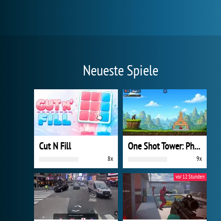
Neueste Spiele
Cut N Fill
One Shot Tower: Physics Destroyer
8x
9x
vor 12 Stunden