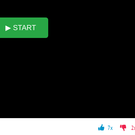
▶ START
7x
2