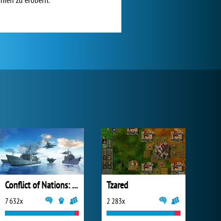
Conflict of Nations: World War III
Tzared
7 632x
2 283x