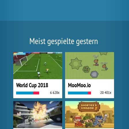
Meist gespielte gestern
World Cup 2018
MooMoo.io
6 628x
20 401x