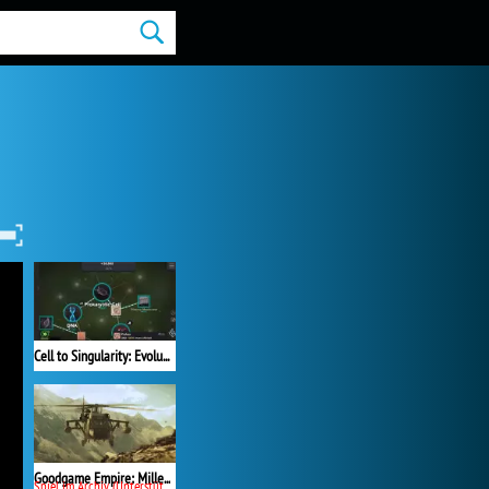
Cell to Singularity: Evolution
Goodgame Empire: Millennium Wars
Spiel im Archiv (Unterstützung beendet)