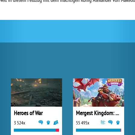
Heroes of War
Mergest Kingdom: Merge Puzzle
3 524x
55 495x