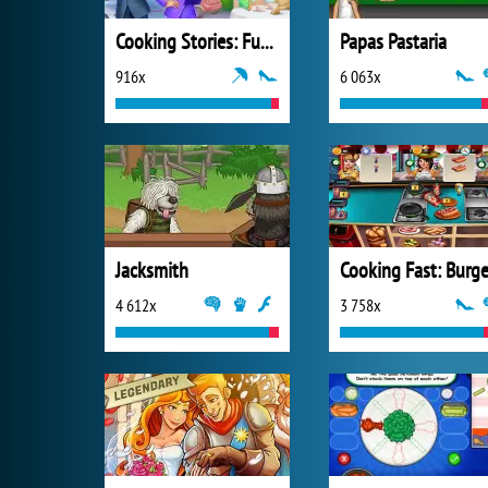
Cooking Stories: Fun Cafe Game
Papas Pastaria
916x
6 063x
Jacksmith
4 612x
3 758x