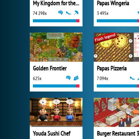
My Kingdom for the Princess Vollversion
Papas Wingeria
74 298x
3 495x
Golden Frontier
Papas Pizzeria
625x
7 094x
Youda Sushi Chef
Burger Restaurant 