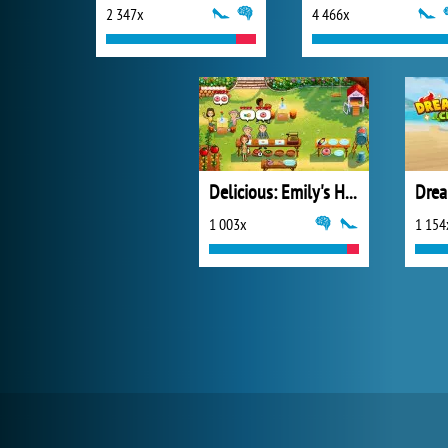
2 347x
4 466x
Delicious: Emily's Home Sweet Home
Drea
1 003x
1 154