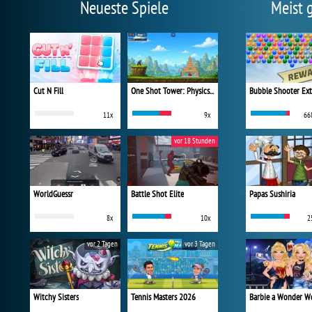
Neueste Spiele
Meist 
Cut N Fill
One Shot Tower: Physics Destroyer
Bubble Shooter Ex
11x
9x
66
vor 18 Stunden
WorldGuessr
Battle Shot Elite
Papas Sushiria
8x
10x
2
vor 2 Tagen
vor 3 Tagen
Witchy Sisters
Tennis Masters 2026