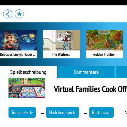
Delicious Emily's Hopes & Fears
The Waitress
Golden Frontier
Spielbeschreibung
Kommentare
Virtual Families Cook Off
Topspiele.de
→
Mädchen Spiele
→
Restaurant
A