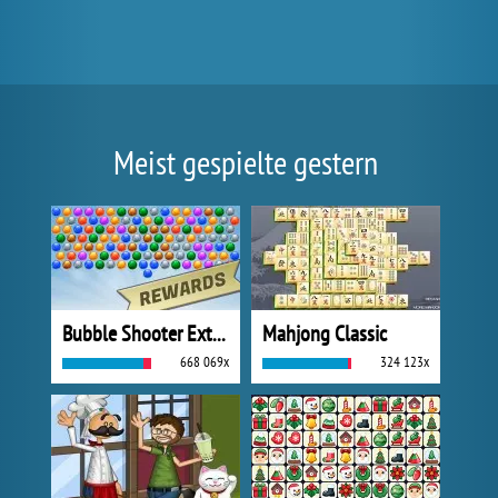
Meist gespielte gestern
Bubble Shooter Extreme
Mahjong Classic
668 069x
324 123x