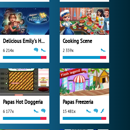
Delicious Emily's Hopes & Fears
Cooking Scene
6 214x
2 359x
Papas Hot Doggeria
Papas Freezeria
6 177x
15 481x