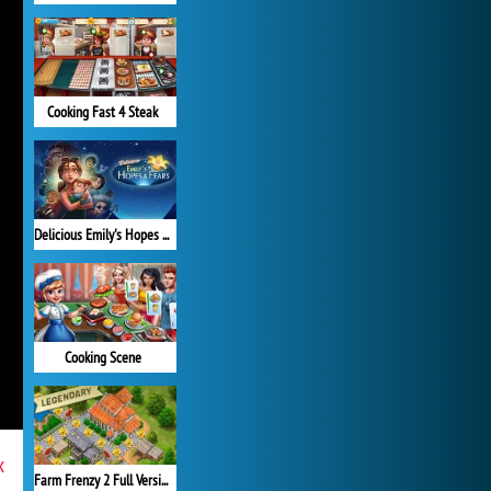
Cooking Fast 4 Steak
Delicious Emily's Hopes & Fears
Cooking Scene
x
Farm Frenzy 2 Full Version