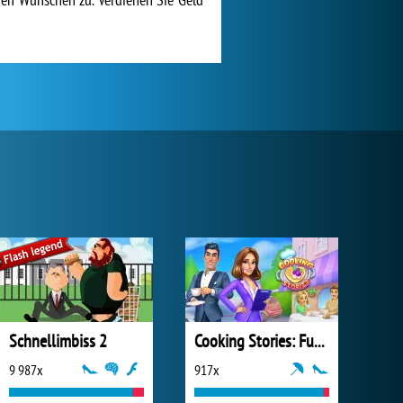
Schnellimbiss 2
Cooking Stories: Fun Cafe Game
9 987x
917x