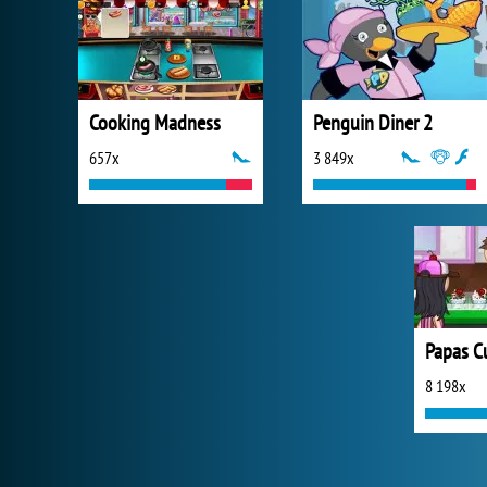
Cooking Madness
Penguin Diner 2
657x
3 849x
Papas C
8 198x