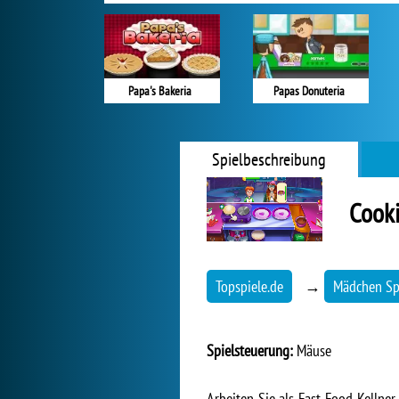
Papa's Bakeria
Papas Donuteria
Spielbeschreibung
Cooki
Topspiele.de
→
Mädchen Sp
Spielsteuerung:
Mäuse
Arbeiten Sie als Fast-Food-Kellne