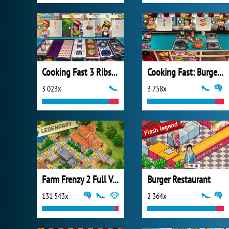
Cooking Fast 3 Ribs and Pancakes
Cooking Fast: Burger and Hotdog
3 023x
3 758x
Farm Frenzy 2 Full Version
Burger Restaurant
131 543x
2 364x