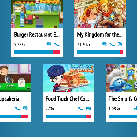
Burger Restaurant Express
My Kingdom for the Princess Vollversion
5 783x
74 302x
upcakeria
Food Truck Chef Cooking
The Smurfs C
270x
1 083x