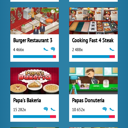
Burger Restaurant 3
Cooking Fast 4 Steak
4 466x
2 488x
Papa's Bakeria
Papas Donuteria
15 282x
10 652x