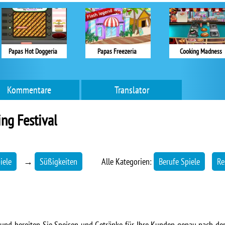
Papas Hot Doggeria
Papas Freezeria
Cooking Madness
Kommentare
Translator
ng Festival
iele
→
Süßigkeiten
Alle Kategorien:
Berufe Spiele
Re
r und bereiten Sie Speisen und Getränke für Ihre Kunden genau nach de