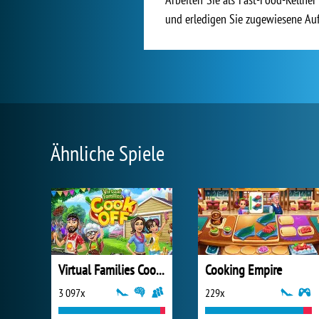
und erledigen Sie zugewiesene Au
Ähnliche Spiele
Virtual Families Cook Off
Cooking Empire
3 097x
229x