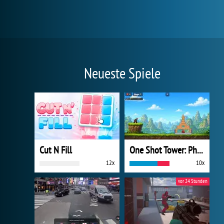
Neueste Spiele
Cut N Fill
One Shot Tower: Physics Destroyer
12x
10x
vor 24 Stunden