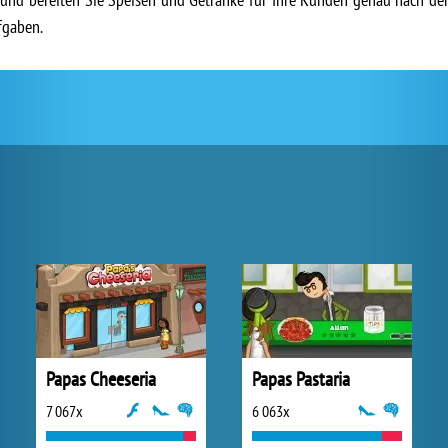
fgaben.
Papas Cheeseria
Papas Pastaria
7 067x
6 063x