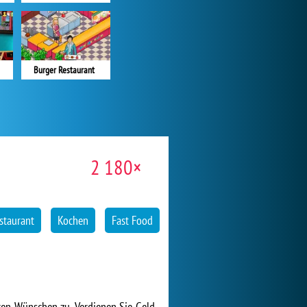
Burger Restaurant
2 180×
staurant
Kochen
Fast Food
ren Wünschen zu. Verdienen Sie Geld