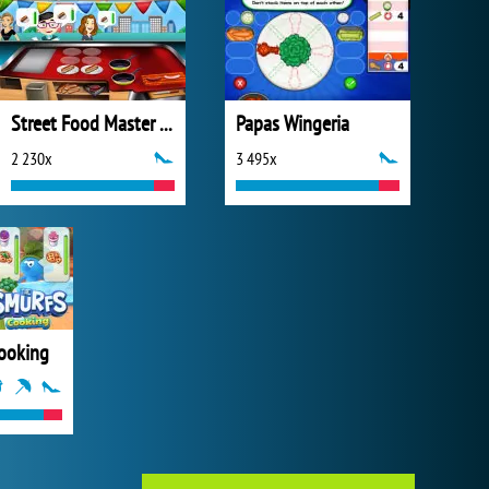
Street Food Master Chef
Papas Wingeria
2 230x
3 495x
ooking