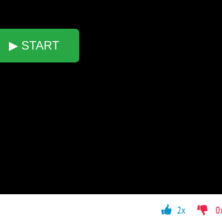
▶ START
2x
0