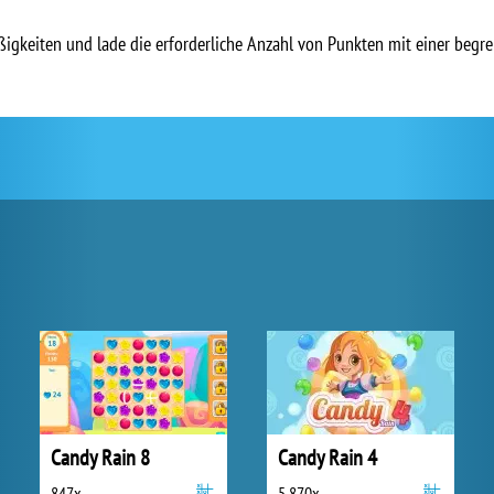
ßigkeiten und lade die erforderliche Anzahl von Punkten mit einer begr
Candy Rain 8
Candy Rain 4
847x
5 870x