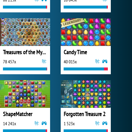
Treasures of the Mystic Sea
Candy Time
78 457x
40 015x
ShapeMatcher
Forgotten Treasure 2
14 241x
1 523x