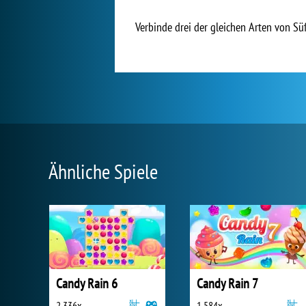
Verbinde drei der gleichen Arten von Sü
Ähnliche Spiele
Candy Rain 6
Candy Rain 7
2 336x
1 584x