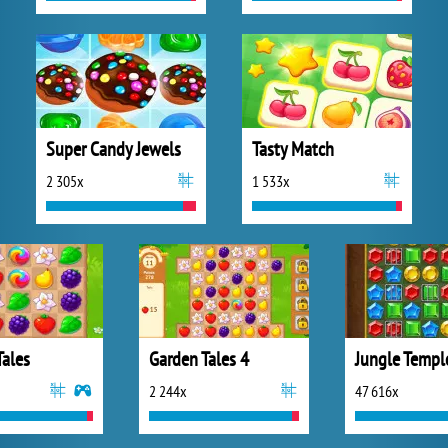
Super Candy Jewels
Tasty Match
2 305x
1 533x
Tales
Garden Tales 4
Jungle Templ
2 244x
47 616x