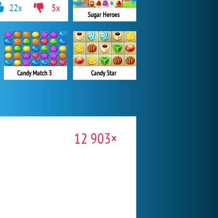
22x
5x
Sugar Heroes
Candy Match 3
Candy Star
12 903×