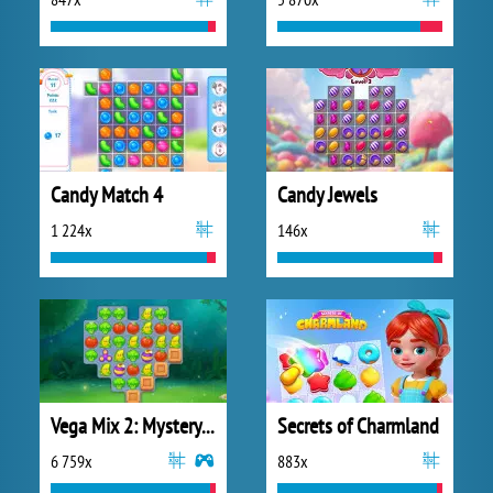
Candy Match 4
Candy Jewels
1 224x
146x
Vega Mix 2: Mystery of Island
Secrets of Charmland
6 759x
883x