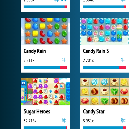
Candy Rain
Candy Rain 3
2 211x
2 701x
Sugar Heroes
Candy Star
52 718x
5 951x