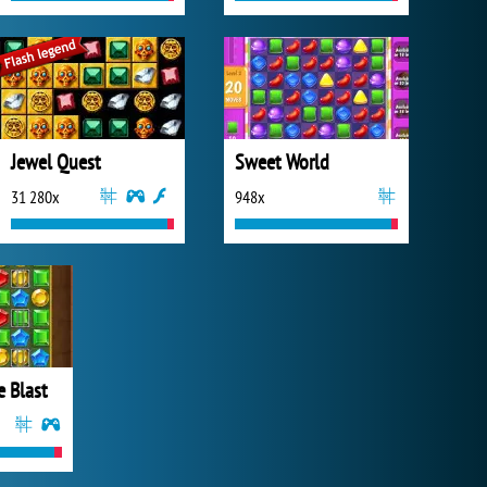
Jewel Quest
Sweet World
31 280x
948x
e Blast