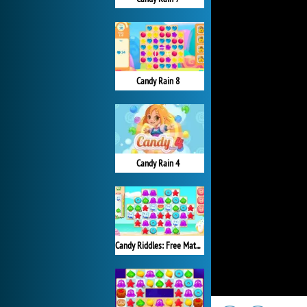
Candy Rain 8
Candy Rain 4
Candy Riddles: Free Match 3 Puzzle