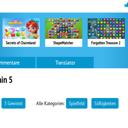
Secrets of Charmland
ShapeMatcher
Forgotten Treasure 2
mmentare
Translator
in 5
→
3 Gewinnt
Alle Kategorien:
Spielfeld
Süßigkeiten