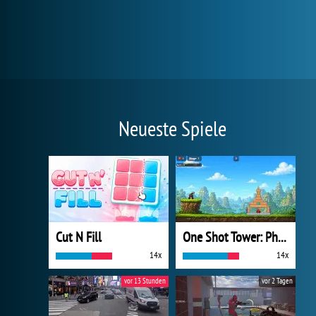
Neueste Spiele
Cut N Fill
One Shot Tower: Physics Destroyer
14x
14x
vor 13 Stunden
vor 2 Tagen