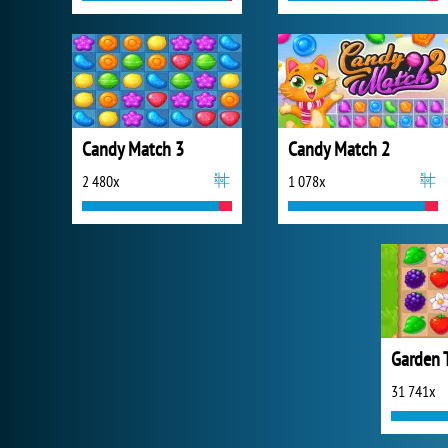
Candy Match 3
Candy Match 2
2 480x
1 078x
Garden 
31 741x