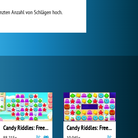
enzten Anzahl von Schlägen hoch.
Candy Riddles: Free Match 3 Puzzle
Candy Riddles: Free Match 3 Puzzle
88 215x
10 045x