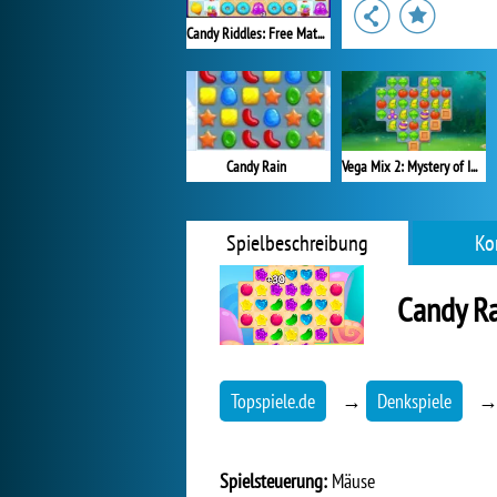
Candy Riddles: Free Match 3 Puzzle
Candy Rain
Vega Mix 2: Mystery of Island
Spielbeschreibung
Ko
Candy Ra
Topspiele.de
→
Denkspiele
Spielsteuerung:
Mäuse