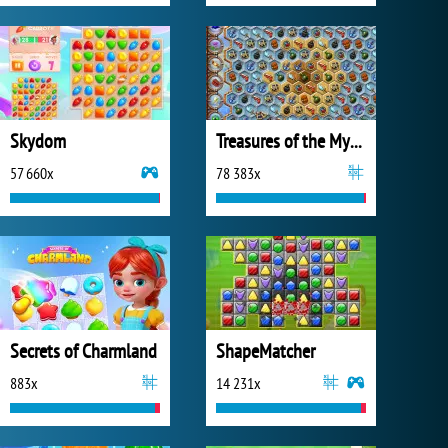
Skydom
Treasures of the Mystic Sea
57 660x
78 383x
Secrets of Charmland
ShapeMatcher
883x
14 231x