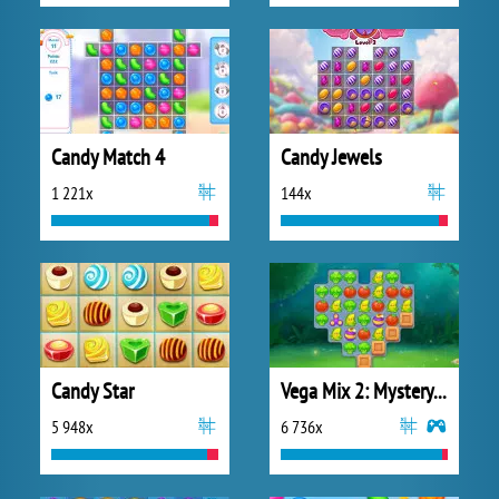
Candy Match 4
Candy Jewels
1 221x
144x
Candy Star
Vega Mix 2: Mystery of Island
5 948x
6 736x