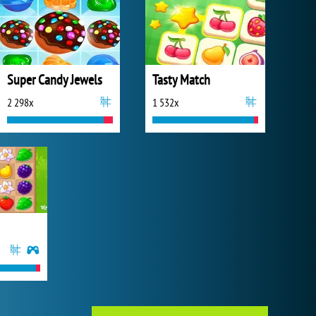
Super Candy Jewels
Tasty Match
2 298x
1 532x