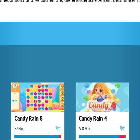
Candy Rain 8
Candy Rain 4
844x
5 870x