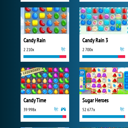
Candy Rain
Candy Rain 3
2 210x
2 700x
Candy Time
Sugar Heroes
39 998x
52 677x