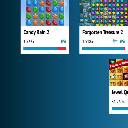
Candy Rain 2
Forgotten Treasure 2
1 532x
1 518x
Jewel Q
31 260x