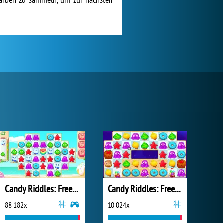
Candy Riddles: Free Match 3 Puzzle
Candy Riddles: Free Match 3 Puzzle
88 182x
10 024x