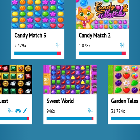
Candy Match 3
Candy Match 2
2 479x
1 078x
uest
Sweet World
Garden Tales
946x
31 724x