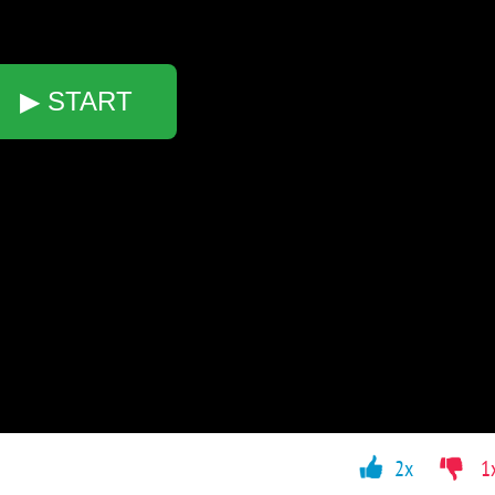
▶ START
2x
1