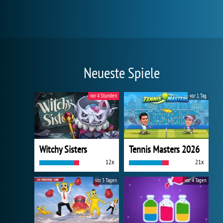
Neueste Spiele
vor 4 Stunden
vor 1 Tag
Witchy Sisters
Tennis Masters 2026
12x
21x
vor 3 Tagen
vor 4 Tagen