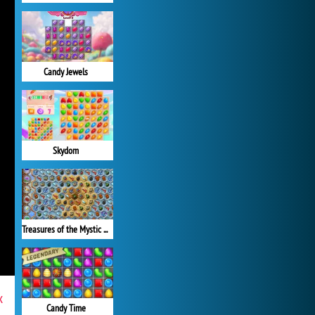
Candy Jewels
Skydom
Treasures of the Mystic Sea
x
Candy Time