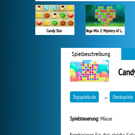
Candy Star
Vega Mix 2: Mystery of Island
Spielbeschreibung
Candy
Topspiele.de
→
Denkspiele
Spielsteuerung:
Mäuse
Kombinieren Sie drei gleiche Gel