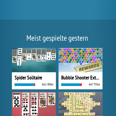
Meist gespielte gestern
Spider Solitaire
Bubble Shooter Extreme
662 806x
667 956x