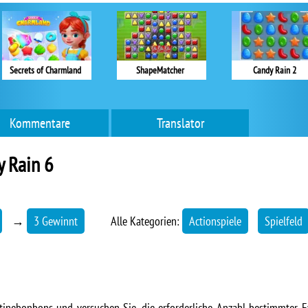
Secrets of Charmland
ShapeMatcher
Candy Rain 2
Kommentare
Translator
 Rain 6
→
3 Gewinnt
Alle Kategorien:
Actionspiele
Spielfeld
atinebonbons und versuchen Sie, die erforderliche Anzahl bestimmter