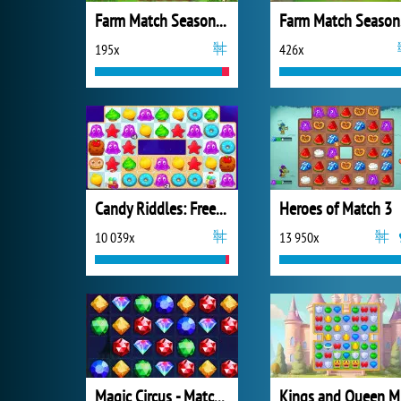
Farm Match Seasons 3
F
195x
426x
Candy Riddles: Free Match 3 Puzzle
Heroes of Match 3
10 039x
13 950x
Magic Circus - Match 3
K