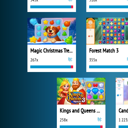
Magic Christmas Tree Match-3
Forest Match 3
267x
355x
Kings and Queens Match 3
Cand
258x
1 223