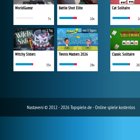
WorldGuessr
Battle Shot Elite
Cat Solitaire
7x
10x
2
vor 1 Tag
vor 3 Tagen
Witchy Sisters
Tennis Masters 2026
Classic Solitaire
35x
28x
20
Nastavení
© 2012 - 2026 Topspiele.de - Online spiele kostenlos