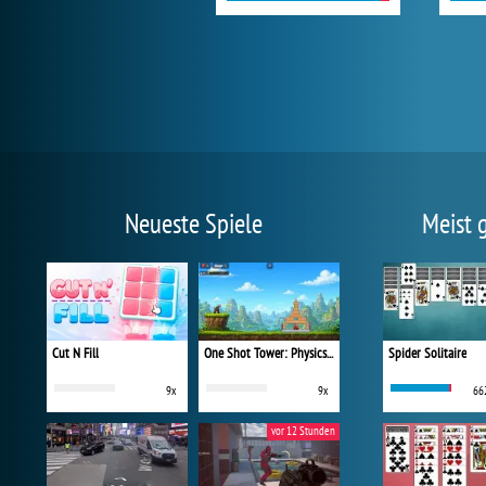
Neueste Spiele
Meist 
Cut N Fill
One Shot Tower: Physics Destroyer
Spider Solitaire
9x
9x
66
vor 12 Stunden