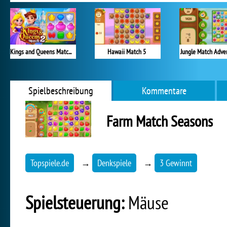
Kings and Queens Match 2
Hawaii Match 5
Jungle Match Adve
Spielbeschreibung
Kommentare
Farm Match Seasons
Topspiele.de
→
Denkspiele
→
3 Gewinnt
Spielsteuerung:
Mäuse