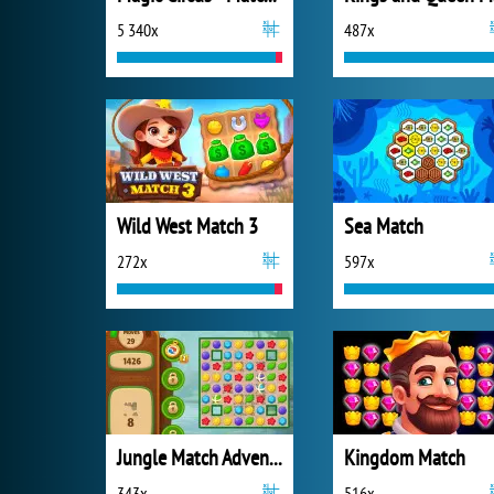
5 340x
487x
Wild West Match 3
Sea Match
272x
597x
Jungle Match Adventures
Kingdom Match
343x
516x