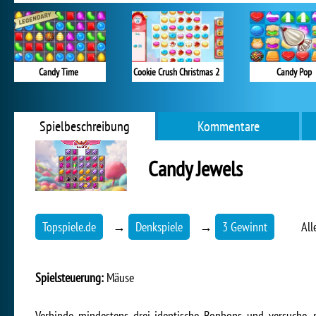
Candy Time
Cookie Crush Christmas 2
Candy Pop
Spielbeschreibung
Kommentare
Candy Jewels
Topspiele.de
→
Denkspiele
→
3 Gewinnt
All
Spielsteuerung:
Mäuse
Verbinde mindestens drei identische Bonbons und versuche, 