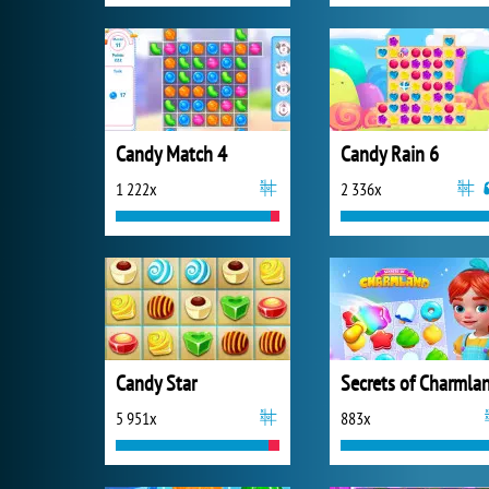
Candy Match 4
Candy Rain 6
1 222x
2 336x
Candy Star
Secrets of Charmla
5 951x
883x