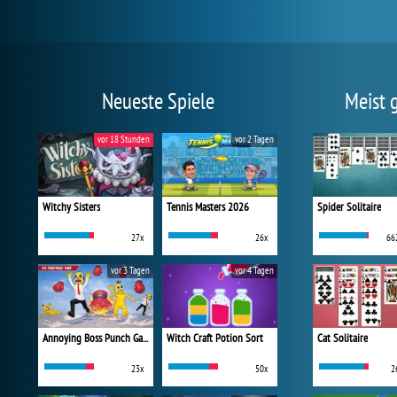
Neueste Spiele
Meist 
vor 18 Stunden
vor 2 Tagen
Witchy Sisters
Tennis Masters 2026
Spider Solitaire
27x
26x
66
vor 3 Tagen
vor 4 Tagen
Annoying Boss Punch Game
Witch Craft Potion Sort
Cat Solitaire
23x
50x
2