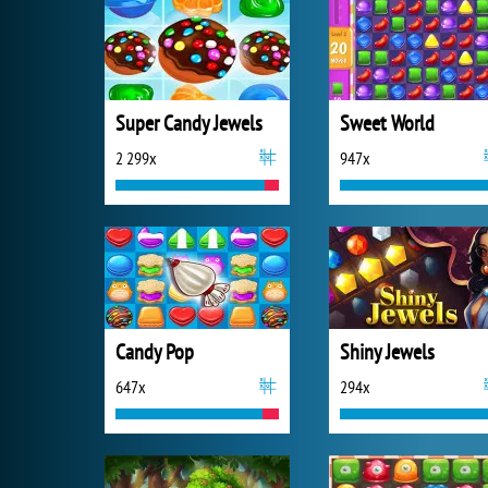
Super Candy Jewels
Sweet World
2 299x
947x
Candy Pop
Shiny Jewels
647x
294x