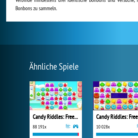
Bonbons zu sammeln.
Ähnliche Spiele
Candy Riddles: Free Match 3 Puzzle
Ca
88 191x
10 028x