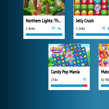
Northern Lights: The Secret of the Forest
Jelly Crush
2 464x
5 168x
Candy Pop Mania
Matc
254x
42 98