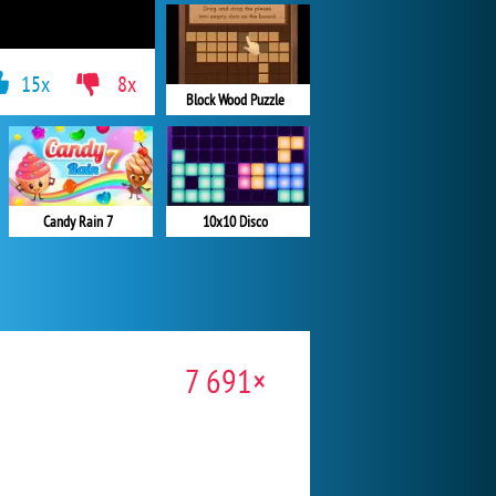
15x
8x
Block Wood Puzzle
Candy Rain 7
10x10 Disco
7 691×