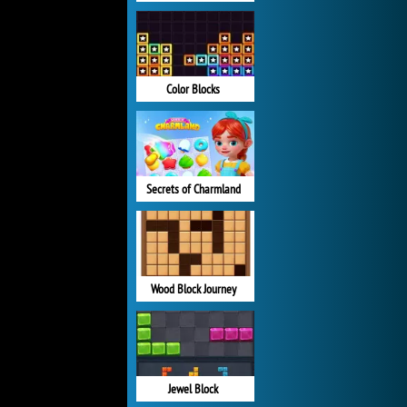
Color Blocks
Secrets of Charmland
Wood Block Journey
Jewel Block