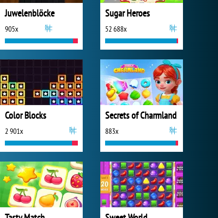
Juwelenblöcke
Sugar Heroes
905x
52 688x
Color Blocks
Secrets of Charmland
2 901x
883x
Tasty Match
Sweet World