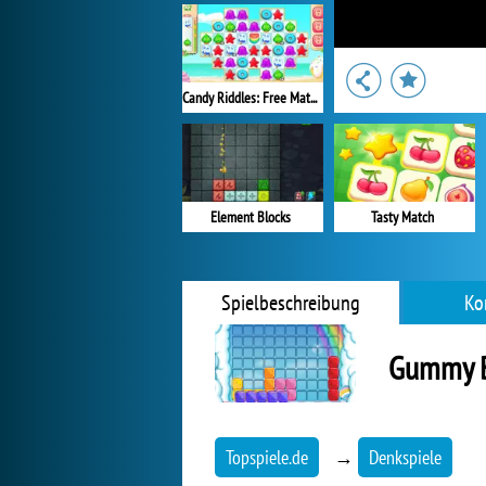
Candy Riddles: Free Match 3 Puzzle
Element Blocks
Tasty Match
Spielbeschreibung
Ko
Gummy B
Topspiele.de
→
Denkspiele