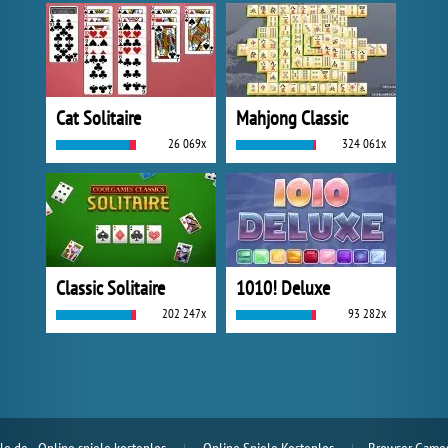
Cat Solitaire
Mahjong Classic
26 069x
324 061x
Classic Solitaire
1010! Deluxe
202 247x
93 282x