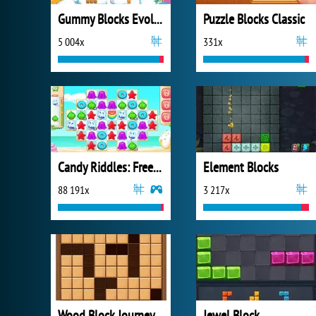
Gummy Blocks Evolution
Puzzle Blocks Classic
5 004x
331x
Candy Riddles: Free Match 3 Puzzle
Element Blocks
88 191x
3 217x
Wood Block Journey
Jewel Block