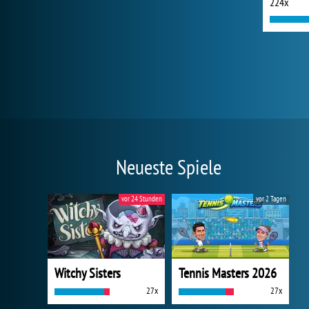
224x
Neueste Spiele
vor 24 Stunden
vor 2 Tagen
Witchy Sisters
Tennis Masters 2026
27x
27x