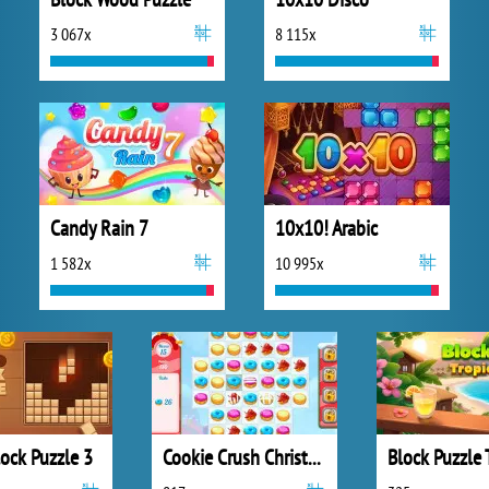
3 067x
8 115x
Candy Rain 7
10x10! Arabic
1 582x
10 995x
ock Puzzle 3
Cookie Crush Christmas 2