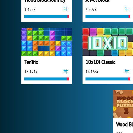
1 452x
3 207x
TenTrix
10x10! Classic
13 121x
14 163x
Wood Bl