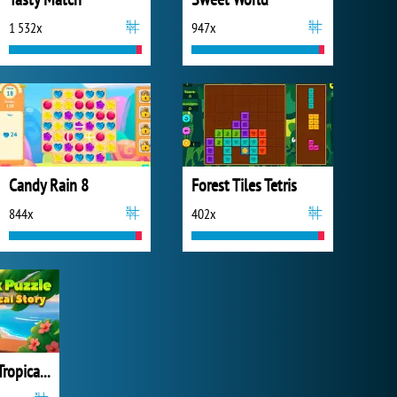
1 532x
947x
Candy Rain 8
Forest Tiles Tetris
844x
402x
Block Puzzle Tropical Story