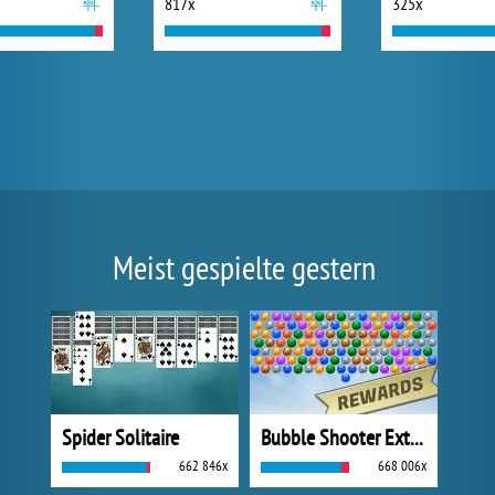
817x
325x
Meist gespielte gestern
Spider Solitaire
Bubble Shooter Extreme
662 846x
668 006x