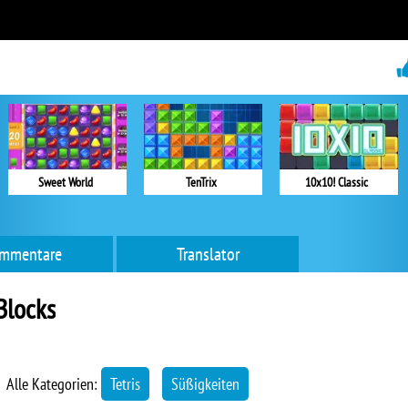
Sweet World
TenTrix
10x10! Classic
mmentare
Translator
locks
Alle Kategorien:
Tetris
Süßigkeiten