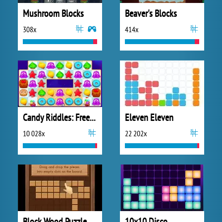
Mushroom Blocks
Beaver's Blocks
308x
414x
Candy Riddles: Free Match 3 Puzzle
Eleven Eleven
10 028x
22 202x
Block Wood Puzzle
10x10 Disco