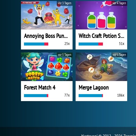
vor 3 Tagen
vor 4 Tagen
Annoying Boss Punch Game
Witch Craft Potion Sort
25x
51x
vor 5 Tagen
vor 6 Tagen
Forest Match 4
Merge Lagoon
77x
186x