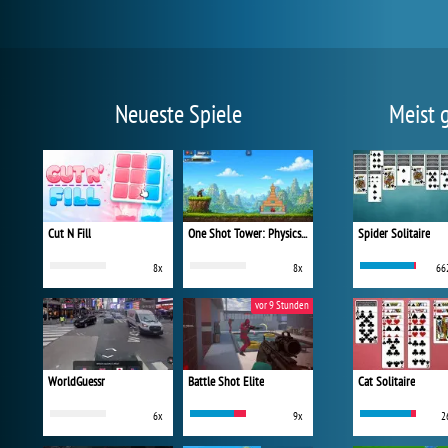
Neueste Spiele
Meist 
Cut N Fill
One Shot Tower: Physics Destroyer
Spider Solitaire
8x
8x
66
vor 9 Stunden
WorldGuessr
Battle Shot Elite
Cat Solitaire
6x
9x
2