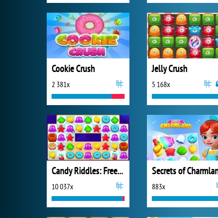
Cookie Crush
Jelly Crush
2 381x
5 168x
Candy Riddles: Free Match 3 Puzzle
Secrets of Charmla
10 037x
883x