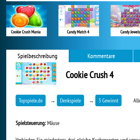
Cookie Crush Mania
Candy Match 4
Candy Jewels
Spielbeschreibung
Kommentare
Cookie Crush 4
Topspiele.de
→
Denkspiele
→
3 Gewinnt
All
Spielsteuerung:
Mäuse
Verbinden Sie mindestens drei gleiche Kuchensorten und versu