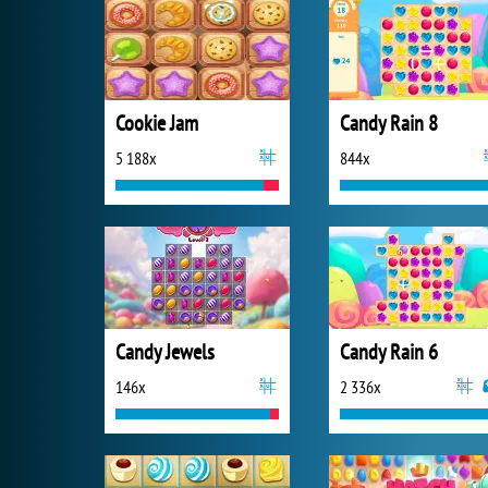
Cookie Jam
Candy Rain 8
5 188x
844x
Candy Jewels
Candy Rain 6
146x
2 336x