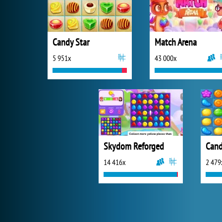
Candy Star
Match Arena
5 951x
43 000x
Skydom Reforged
Cand
14 416x
2 479