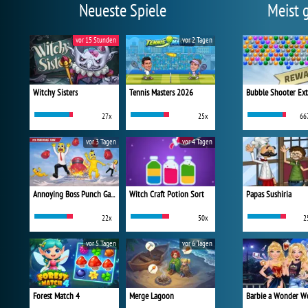
Neueste Spiele
Meist 
vor 15 Stunden
vor 2 Tagen
Witchy Sisters
Tennis Masters 2026
Bubble Shooter Ex
27x
25x
66
vor 3 Tagen
vor 4 Tagen
Annoying Boss Punch Game
Witch Craft Potion Sort
Papas Sushiria
22x
50x
2
vor 5 Tagen
vor 6 Tagen
Forest Match 4
Merge Lagoon