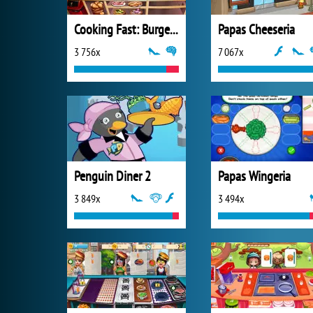
Cooking Fast: Burger and Hotdog
Papas Cheeseria
3 756x
7 067x
Penguin Diner 2
Papas Wingeria
3 849x
3 494x