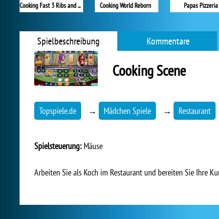
Cooking Fast 3 Ribs and Pancakes
Cooking World Reborn
Papas Pizzeria
Spielbeschreibung
Kommentare
Cooking Scene
Topspiele.de
→
Mädchen Spiele
→
Restaurant
Spielsteuerung:
Mäuse
Arbeiten Sie als Koch im Restaurant und bereiten Sie Ihre K