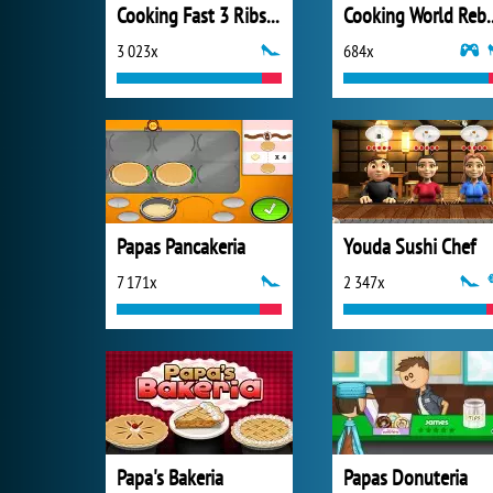
Cooking Fast 3 Ribs and Pancakes
Cooking Wo
3 023x
684x
Papas Pancakeria
Youda Sushi Chef
7 171x
2 347x
Papa's Bakeria
Papas Donuteria