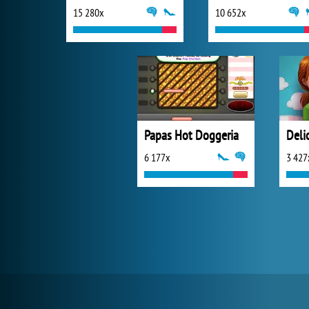
15 280x
10 652x
Papas Hot Doggeria
6 177x
3 427