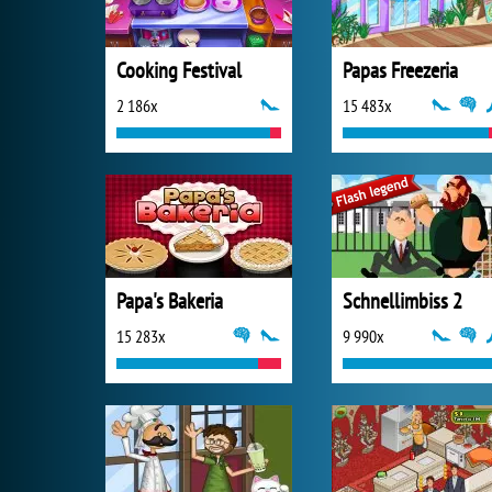
Cooking Festival
Papas Freezeria
2 186x
15 483x
Papa's Bakeria
Schnellimbiss 2
15 283x
9 990x