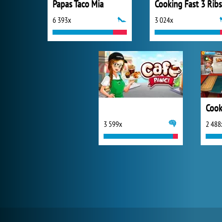
Papas Taco Mia
6 393x
3 024x
Cook
3 599x
2 488