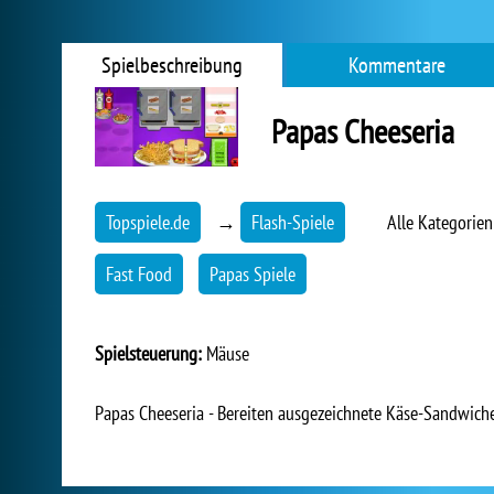
Spielbeschreibung
Kommentare
Papas Cheeseria
Topspiele.de
→
Flash-Spiele
Alle Kategorie
Fast Food
Papas Spiele
Spielsteuerung:
Mäuse
Papas Cheeseria - Bereiten ausgezeichnete Käse-Sandwich