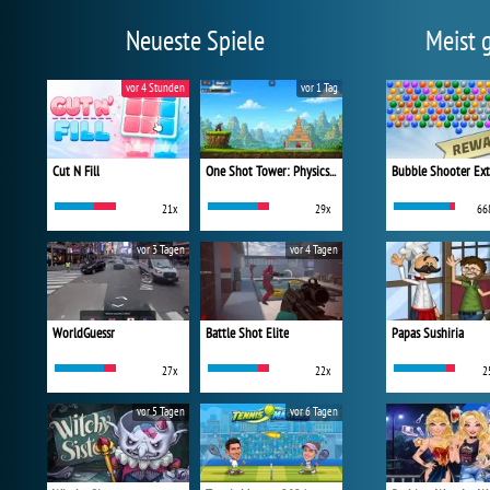
Neueste Spiele
Meist 
vor 4 Stunden
vor 1 Tag
Cut N Fill
One Shot Tower: Physics Destroyer
Bubble Shooter Ex
21x
29x
66
vor 3 Tagen
vor 4 Tagen
WorldGuessr
Battle Shot Elite
Papas Sushiria
27x
22x
2
vor 5 Tagen
vor 6 Tagen