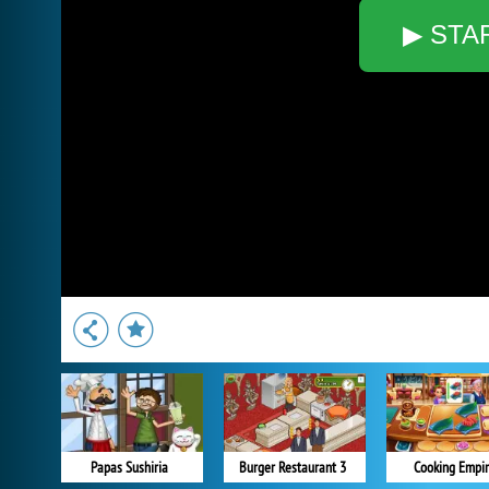
▶ STA
Papas Sushiria
Burger Restaurant 3
Cooking Empi