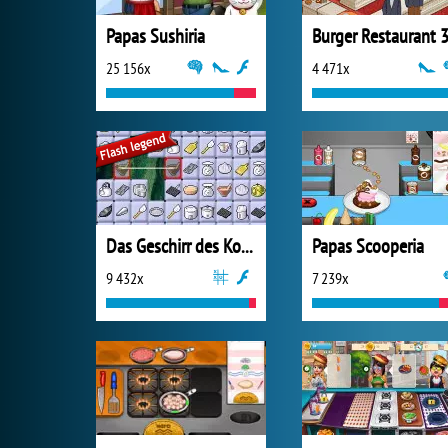
Papas Sushiria
Burger Restaurant 
25 156x
4 471x
Das Geschirr des Kochs
Papas Scooperia
9 432x
7 239x