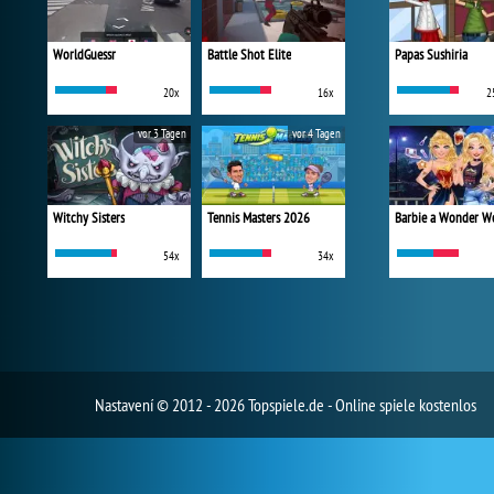
WorldGuessr
Battle Shot Elite
Papas Sushiria
20x
16x
2
vor 3 Tagen
vor 4 Tagen
Witchy Sisters
Tennis Masters 2026
54x
34x
Nastavení
© 2012 - 2026 Topspiele.de - Online spiele kostenlos