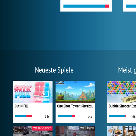
Neueste Spiele
Meist 
Cut N Fill
One Shot Tower: Physics Destroyer
Bubble Shooter Ex
14x
14x
66
vor 16 Stunden
vor 2 Tagen