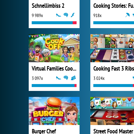
Schnellimbiss 2
Cooking
9 989x
918x
Virtual Families Cook Off
3 097x
3 024x
Burger Chef