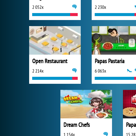
2 052x
2 230x
Open Restaurant
Papas Pastaria
2 214x
6 063x
Dream Chefs
Papa
1 154x
15 28