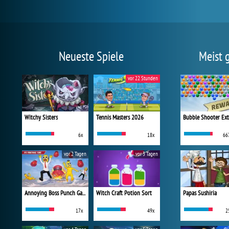
Neueste Spiele
Meist 
vor 22 Stunden
Witchy Sisters
Tennis Masters 2026
Bubble Shooter Ex
6x
18x
66
vor 2 Tagen
vor 3 Tagen
Annoying Boss Punch Game
Witch Craft Potion Sort
Papas Sushiria
17x
49x
2