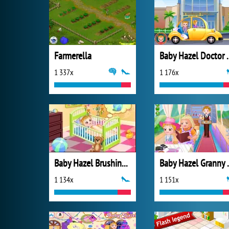
Farmerella
Baby Haze
1 337x
1 176x
Baby Hazel Brushing Time
Baby Ha
1 134x
1 151x