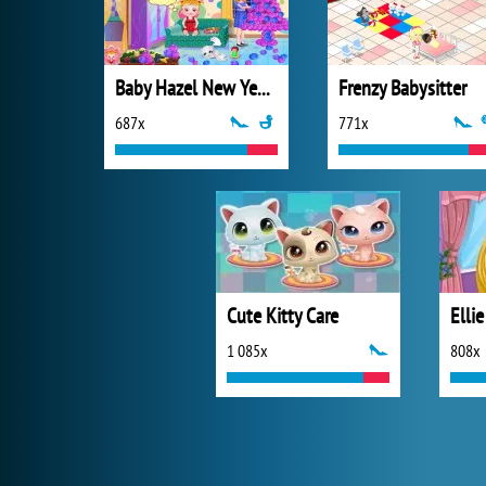
Baby Hazel New Year Party
Frenzy Babysitter
687x
771x
Cute Kitty Care
Ellie
1 085x
808x