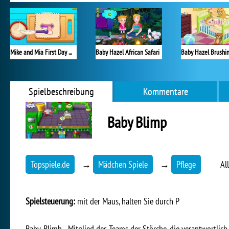
Mike and Mia First Day at School
Baby Hazel African Safari
Spielbeschreibung
Kommentare
Baby Blimp
Topspiele.de
→
Mädchen Spiele
→
Pflege
Al
Spielsteuerung:
mit der Maus, halten Sie durch P
Baby-Blimb - Mitglied des Teams der Störche, die verantwortlich 