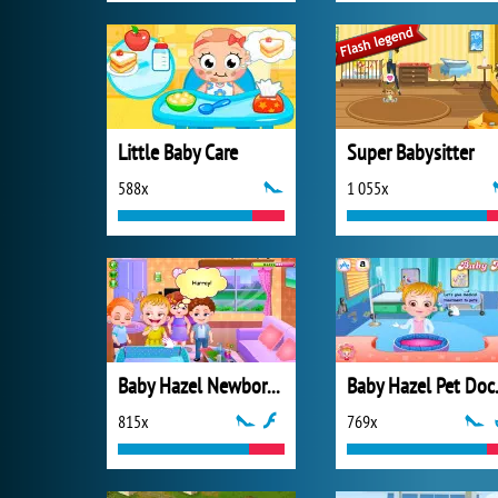
Little Baby Care
Super Babysitter
588x
1 055x
Baby Hazel Newborn Baby
Baby 
815x
769x